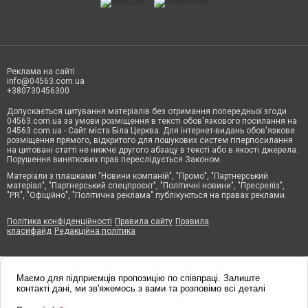
Реклама на сайті
info@04563.com.ua
+380730456300
Допускається цитування матеріалів без отримання попередньої згоди
04563.com.ua за умови розміщення в тексті обов'язкового посилання на
04563.com.ua - Сайт міста Біла Церква. Для інтернет-видань обов'язкове
розміщення прямого, відкритого для пошукових систем гіперпосилання
на цитовані статті не нижче другого абзацу в тексті або в якості джерела.
Порушення виняткових прав переслідується Законом.
Матеріали з плашками "Новини компаній", "Промо", "Партнерський
матеріал", "Партнерський спецпроєкт", "Політичні новини", "Пресреліз",
"PR", "Офіційно", "Політична реклама" публікуються на правах реклами.
Політика конфіденційності
Правила сайту
Правила
класифайд
Редакційна політика
Маємо для підприємців пропозицію по співпраці. Залиште
контакті дані, ми зв'яжемось з вами та розповімо всі деталі