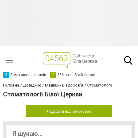
З
Замовлення квитків
9
986 років Білій Церкві
Головна
Довідник
Медицина, здоров'я
Стоматології
Стоматології Білої Церкви
+ Додати підприємство