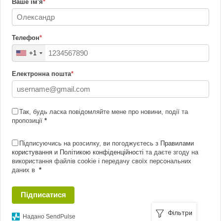
Ваше ім'я
*
Телефон
*
+1
Електронна пошта
*
Так, будь ласка повідомляйте мене про новини, події та
пропозиції
*
Підписуючись на розсилку, ви погоджуєтесь з
Правилами
користування и Політикою конфіденційності
та даєте згоду на
використання файлів cookie і передачу своїх персональних
даних в
*
Підписатися
Фільтри
Надано SendPulse