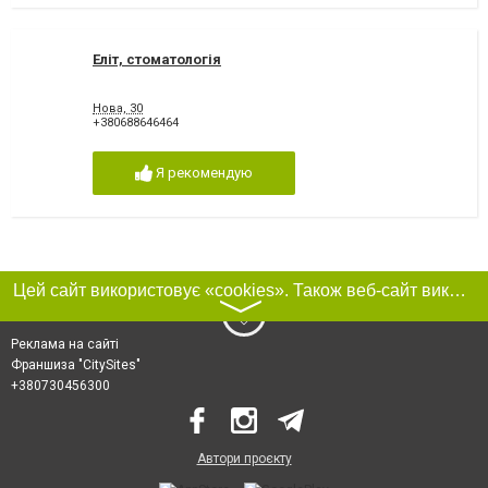
Еліт, стоматологія
Нова, 30
+380688646464
Я рекомендую
Цей сайт використовує «cookies». Також веб-сайт використовує інтернет-сервіс для збору технічних даних стосовно відвідувачів з метою отримання маркетингової та статистичної інформації. Умови обробки даних відвідувачів сайту див.
〉
Реклама на сайті
Франшиза "CitySites"
+380730456300
Автори проєкту