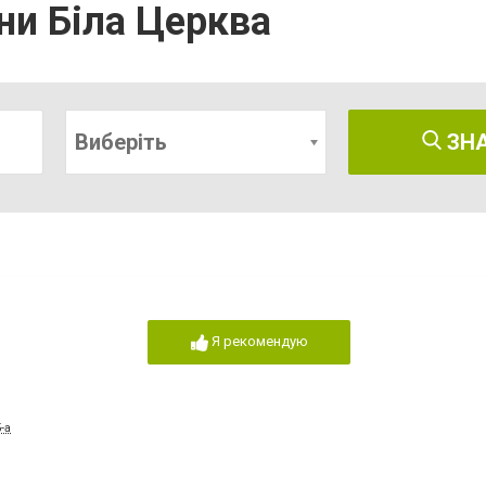
они Біла Церква
Виберіть
ЗН
Я рекомендую
-а