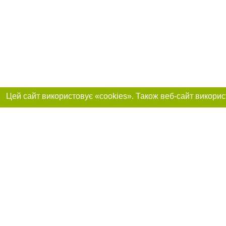
Приєднуйтесь до 
Реклама на сайті
Франшиза "CitySites"
+380730456300
Автори проєкту