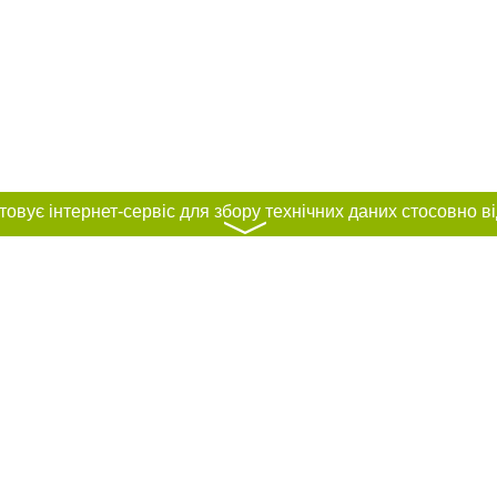
〉
нас :