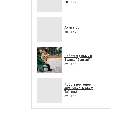
28.03.17
Аниматор
28.03.17
Робота з дітьми в
Великої Британії
02.08.26
Робота вчителем
англійської мови у
Таїланді
02.08.26