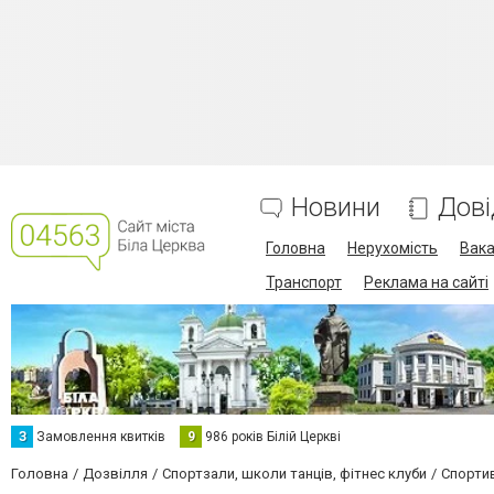
Новини
Дові
Головна
Нерухомість
Вака
Транспорт
Реклама на сайті
З
Замовлення квитків
9
986 років Білій Церкві
Головна
Дозвілля
Спортзали, школи танців, фітнес клуби
Спортив