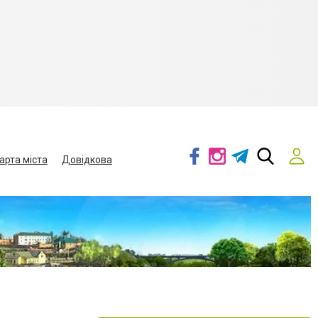
арта міста
Довідкова