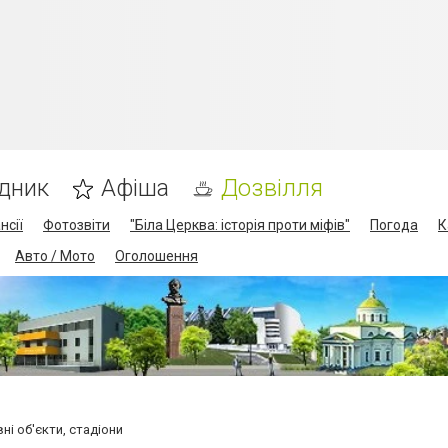
дник
Афіша
Дозвілля
нсії
Фотозвіти
"Біла Церква: історія проти міфів"
Погода
К
Авто / Мото
Оголошення
ні об'єкти, стадіони