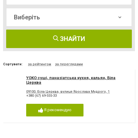
ЗНАЙТИ
Сортувати:
за рейтингом
за переглядами
YOKO суші, паназіатська кухня, кальян, Біла
Церква
09100, Біла Церква, вулиця Ярослава Мудрого, 1
+380 (67) 69-555-33
Я рекомендую