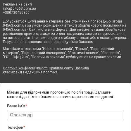
Реклама на сайті
info@04563.com.ua
+380730456300
Допускається цитування матеріалів без отримання попередньої згоди
04563.com.ua за умови розміщення в тексті обов'язкового посилання на
04563.com.ua - Сайт міста Біла Церква. Для інтернет-видань обов'язкове
розміщення прямого, відкритого для пошукових систем гіперпосилання
на цитовані статті не нижче другого абзацу в тексті або в якості джерела.
Порушення виняткових прав переслідується Законом.
Матеріали з плашками "Новини компаній", "Промо", "Партнерський
матеріал", "Партнерський спецпроєкт", "Політичні новини", "Пресреліз",
"PR", "Офіційно", "Політична реклама" публікуються на правах реклами.
Політика конфіденційності
Правила сайту
Правила
класифайд
Редакційна політика
Маємо для підприємців пропозицію по співпраці. Залиште
контакті дані, ми зв'яжемось з вами та розповімо всі деталі
Ваше ім'я
*
Телефон
*