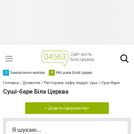
З
Замовлення квитків
9
986 років Білій Церкві
Головна
Дозвілля
Ресторани, кафе, піцерії, суші
Суші-бари
Суші-бари Біла Церква
+ Додати підприємство