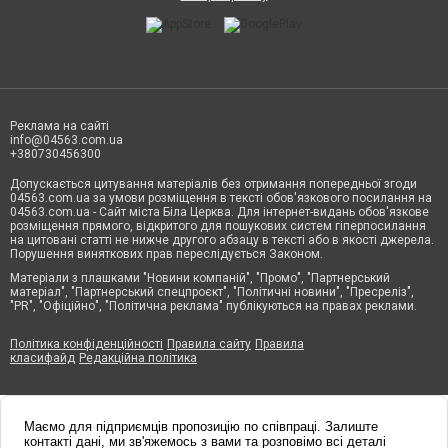
Реклама на сайті
info@04563.com.ua
+380730456300
Допускається цитування матеріалів без отримання попередньої згоди
04563.com.ua за умови розміщення в тексті обов'язкового посилання на
04563.com.ua - Сайт міста Біла Церква. Для інтернет-видань обов'язкове
розміщення прямого, відкритого для пошукових систем гіперпосилання
на цитовані статті не нижче другого абзацу в тексті або в якості джерела.
Порушення виняткових прав переслідується Законом.
Матеріали з плашками "Новини компаній", "Промо", "Партнерський
матеріал", "Партнерський спецпроєкт", "Політичні новини", "Пресреліз",
"PR", "Офіційно", "Політична реклама" публікуються на правах реклами.
Політика конфіденційності
Правила сайту
Правила
класифайд
Редакційна політика
Маємо для підприємців пропозицію по співпраці. Залиште
контакті дані, ми зв'яжемось з вами та розповімо всі деталі