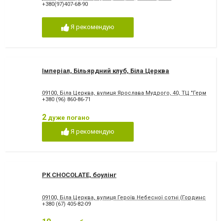
+380(97)407-68-90
Я рекомендую
Імперіал, Більярдний клуб, Біла Церква
09100, Біла Церква, вулиця Ярослава Мудрого, 40, ТЦ "Гермес" 4
+380 (96) 860-86-71
2
дуже погано
Я рекомендую
РК CHOCOLATE, боулінг
09100, Біла Церква, вулиця Героїв Небесної сотні (Гординського)
+380 (67) 405-82-09