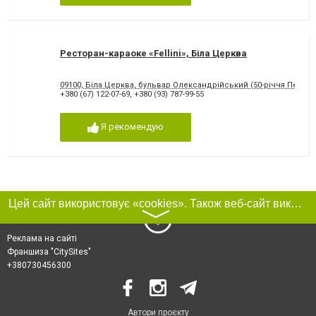
Ресторан-караоке «Fellini», Біла Церква
09100, Біла Церква, бульвар Олександрійський (50-річчя Перемо
+380 (67) 122-07-69
,
+380 (93) 787-99-55
Я рекомендую
Цей сайт використовує «cookies». Також веб-сайт використовує інтернет-сервіс для збору технічних даних стосовно відвідувачів з метою отримання маркетингової та статистичної інформації. Умови обробки даних відвідувачів сайту див.
〉
Реклама на сайті
Франшиза "CitySites"
+380730456300
Автори проєкту