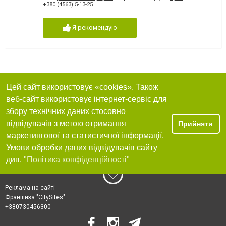
+380 (4563) 5-13-25
Я рекомендую
Цей сайт використовує «cookies». Також
веб-сайт використовує інтернет-сервіс для
збору технічних даних стосовно
відвідувачів з метою отримання
Прийняти
маркетингової та статистичної інформації.
Умови обробки даних відвідувачів сайту
див.
"Політика конфіденційності"
Реклама на сайті
Франшиза "CitySites"
+380730456300