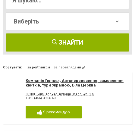
ЗНАЙТИ
Сортувати:
за рейтингом
за переглядами
Компанія Гюнсел, Автоперевезення, замовлення
квитків, тури Україною, Біла Церква
09100, Біла Церква, вулиця Заярська, 1-а
+380 (456) 39-06-40
Я рекомендую