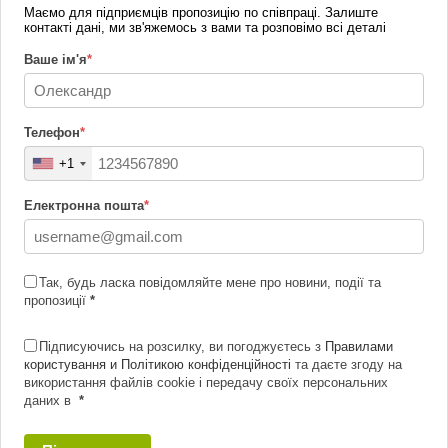
Маємо для підприємців пропозицію по співпраці. Залиште
контакті дані, ми зв'яжемось з вами та розповімо всі деталі
Ваше ім'я
*
Телефон
*
+1
Електронна пошта
*
Так, будь ласка повідомляйте мене про новини, події та
пропозиції
*
Підписуючись на розсилку, ви погоджуєтесь з
Правилами
користування и Політикою конфіденційності
та даєте згоду на
використання файлів cookie і передачу своїх персональних
даних в
*