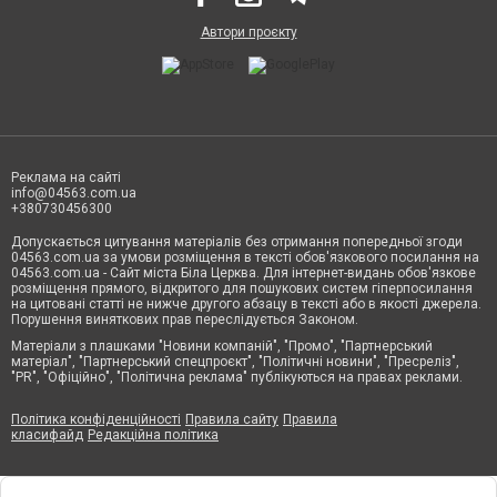
Автори проєкту
Реклама на сайті
info@04563.com.ua
+380730456300
Допускається цитування матеріалів без отримання попередньої згоди
04563.com.ua за умови розміщення в тексті обов'язкового посилання на
04563.com.ua - Сайт міста Біла Церква. Для інтернет-видань обов'язкове
розміщення прямого, відкритого для пошукових систем гіперпосилання
на цитовані статті не нижче другого абзацу в тексті або в якості джерела.
Порушення виняткових прав переслідується Законом.
Матеріали з плашками "Новини компаній", "Промо", "Партнерський
матеріал", "Партнерський спецпроєкт", "Політичні новини", "Пресреліз",
"PR", "Офіційно", "Політична реклама" публікуються на правах реклами.
Політика конфіденційності
Правила сайту
Правила
класифайд
Редакційна політика