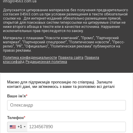
info@04563.com.ua
Допускается цитирование материалов без получения предварительного
согласия 04563.com.ua при условии размещения в тексте обязательной
ссылки на . Для интернет-изданий обязательно размещение прямой,
открытой для поисковых систем гиперссылки на цитируемые статьи не
ниже второго абзаца в тексте или в качестве источника. Нарушение
исключительных прав преследуется по закону.
Материалы с плашками "Новости компаний", "Промо", "Партнерский
материал", "Партнерский спецпроект", "Политические новости", "Пресс-
релиз", "PR", "Официально", "Политическая реклама" публикуются на
правах рекламы.
Политика конфиденциальности
Правила сайта
Правила
классифайд
Редакционная политика
Маємо для підприємців пропозицію по співпраці. Залиште
контакті дані, ми зв'яжемось з вами та розповімо всі деталі
Ваше ім'я
*
Телефон
*
+1