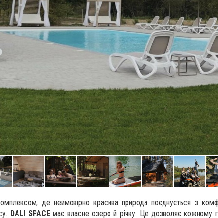
комплексом, де неймовірно красива природа поєднується з комф
су.
DALI SPACE
має власне озеро й річку. Це дозволяє кожному го