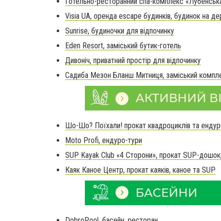
Готельно-ресторанний спа-комплекс «Лубенськ
Visia UA, оренда escape будинків, будинок на де
Sunrise, будиночки для відпочинку
Eden Resort, заміський бутик-готель
Дивоніч, приватний простір для відпочинку
Садиба Мезон Бланш Митниця, заміський компл
Шо-Шо? Поїхали! прокат квадроциклів та ендур
Moto Profi, ендуро-тури
SUP Kayak Club «4 Сторони», прокат SUP-дошок,
Каяк Каное Центр, прокат каяків, каное та SUP
DobroPool, басейн, ресторан