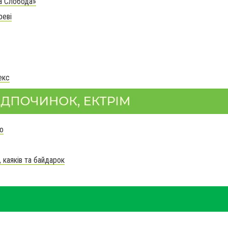
а Слобода»
реві
екс
о
 каяків та байдарок