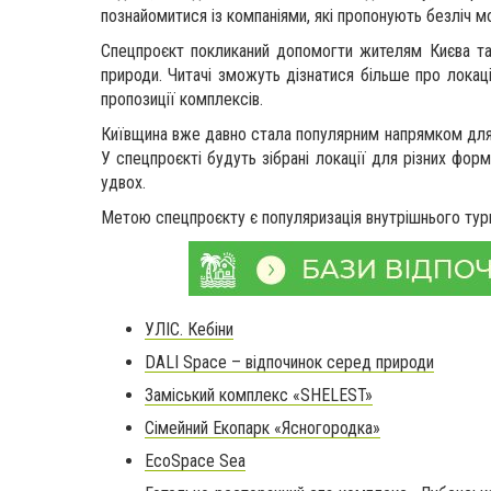
познайомитися із компаніями, які пропонують безліч м
Спецпроєкт покликаний допомогти жителям Києва та 
природи. Читачі зможуть дізнатися більше про локації
пропозиції комплексів.
Київщина вже давно стала популярним напрямком для з
У спецпроєкті будуть зібрані локації для різних фор
удвох.
Метою спецпроєкту є популяризація внутрішнього туриз
УЛІС. Кебіни
DALI Space – відпочинок серед природи
Заміський комплекс «SHELEST»
Сімейний Екопарк «Ясногородка»
EcoSpace Sea