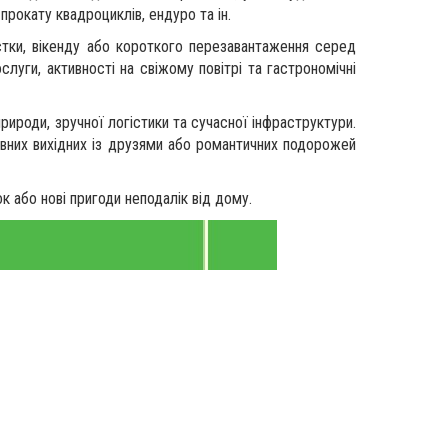
прокату квадроциклів, ендуро та ін.
стки, вікенду або короткого перезавантаження серед
слуги, активності на свіжому повітрі та гастрономічні
ироди, зручної логістики та сучасної інфраструктури.
тивних вихідних із друзями або романтичних подорожей
к або нові пригоди неподалік від дому.