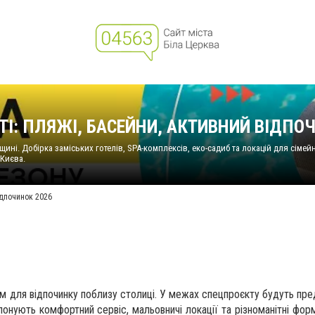
ТІ: ПЛЯЖІ, БАСЕЙНИ, АКТИВНИЙ ВІДПО
ні. Добірка заміських готелів, SPA-комплексів, еко-садиб та локацій для сімей
 Києва.
ідпочинок 2026
для відпочинку поблизу столиці. У межах спецпроєкту будуть предс
опонують комфортний сервіс, мальовничі локації та різноманітні фор