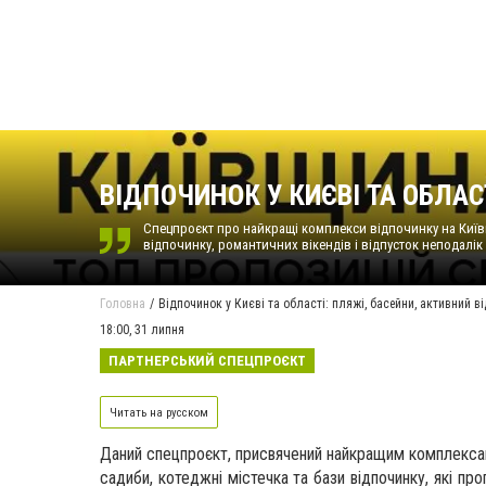
ВІДПОЧИНОК У КИЄВІ ТА ОБЛАС
Спецпроєкт про найкращі комплекси відпочинку на Київщи
відпочинку, романтичних вікендів і відпусток неподалік
Головна
Відпочинок у Києві та області: пляжі, басейни, активний в
18:00,
31 липня
ПАРТНЕРСЬКИЙ СПЕЦПРОЄКТ
Читать на русском
Даний спецпроєкт, присвячений найкращим комплексам 
садиби, котеджні містечка та бази відпочинку, які пр