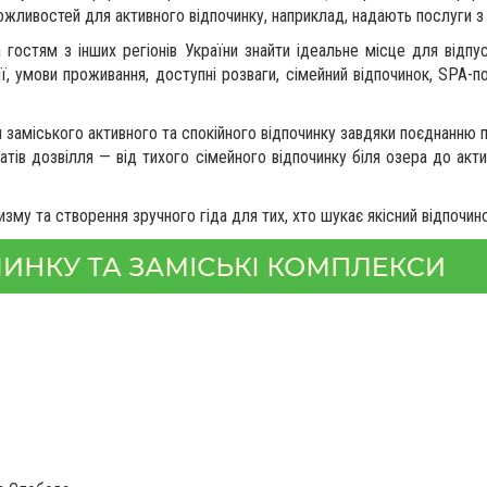
ожливостей для активного відпочинку, наприклад, надають послуги з 
гостям з інших регіонів України знайти ідеальне місце для відпу
, умови проживання, доступні розваги, сімейний відпочинок, SPA-по
аміського активного та спокійного відпочинку завдяки поєднанню пр
матів дозвілля — від тихого сімейного відпочинку біля озера до ак
му та створення зручного гіда для тих, хто шукає якісний відпочино