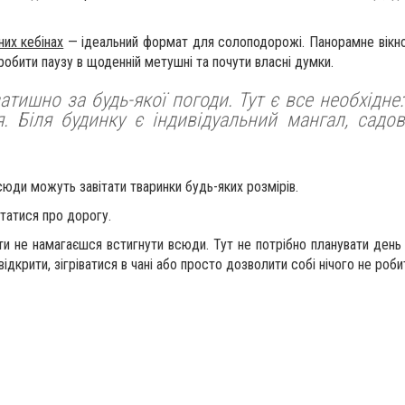
них кебінах
— ідеальний формат для солоподорожі. Панорамне вікно, 
обити паузу в щоденній метушні та почути власні думки.
атишно за будь-якої погоди. Тут є все необхідне
. Біля будинку є індивідуальний мангал, садов
 сюди можуть завітати тваринки будь-яких розмірів.
татися про дорогу.
ти не намагаєшся встигнути всюди. Тут не потрібно планувати день
ідкрити, зігріватися в чані або просто дозволити собі нічого не роби