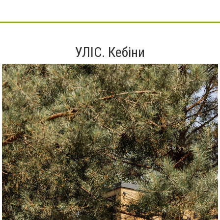
УЛІС. Кебіни