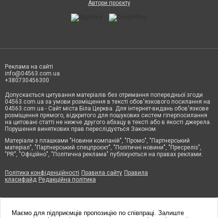
Автори проєкту
Реклама на сайті
info@04563.com.ua
+380730456300
Допускається цитування матеріалів без отримання попередньої згоди
04563.com.ua за умови розміщення в тексті обов'язкового посилання на
04563.com.ua - Сайт міста Біла Церква. Для інтернет-видань обов'язкове
розміщення прямого, відкритого для пошукових систем гіперпосилання
на цитовані статті не нижче другого абзацу в тексті або в якості джерела.
Порушення виняткових прав переслідується Законом.
Матеріали з плашками "Новини компаній", "Промо", "Партнерський
матеріал", "Партнерський спецпроєкт", "Політичні новини", "Пресреліз",
"PR", "Офіційно", "Політична реклама" публікуються на правах реклами.
Політика конфіденційності
Правила сайту
Правила
класифайд
Редакційна політика
Маємо для підприємців пропозицію по співпраці. Залиште