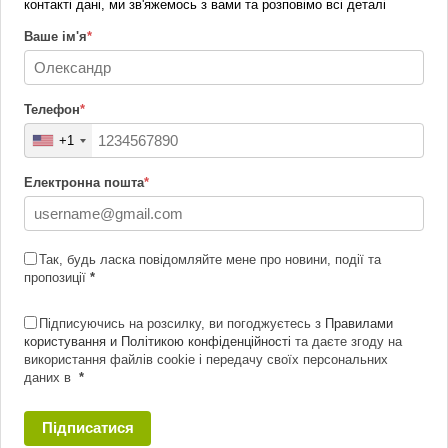
контакті дані, ми зв'яжемось з вами та розповімо всі деталі
Ваше ім'я
*
Телефон
*
+1
Електронна пошта
*
Так, будь ласка повідомляйте мене про новини, події та
пропозиції
*
Підписуючись на розсилку, ви погоджуєтесь з
Правилами
користування и Політикою конфіденційності
та даєте згоду на
використання файлів cookie і передачу своїх персональних
даних в
*
Підписатися