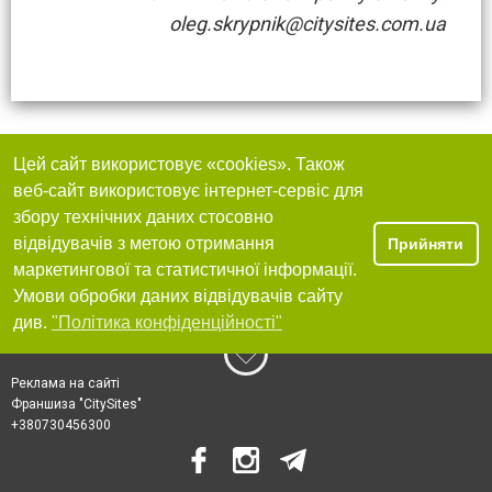
oleg.skrypnik@citysites.com.ua
Цей сайт використовує «cookies». Також
веб-сайт використовує інтернет-сервіс для
збору технічних даних стосовно
відвідувачів з метою отримання
Прийняти
маркетингової та статистичної інформації.
Умови обробки даних відвідувачів сайту
див.
"Політика конфіденційності"
Реклама на сайті
Франшиза "CitySites"
+380730456300