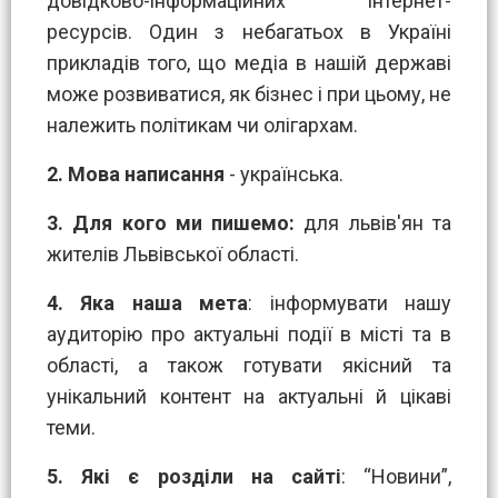
довідково-інформаційних інтернет-
ресурсів. Один з небагатьох в Україні
прикладів того, що медіа в нашій державі
може розвиватися, як бізнес і при цьому, не
належить політикам чи олігархам.
2.
Мова написання
- українська.
3. Для кого ми пишемо:
для львів'ян та
жителів Львівської області.
4. Яка наша мета
: інформувати нашу
аудиторію про актуальні події в місті та в
області, а також готувати якісний та
унікальний контент на актуальні й цікаві
теми.
5.
Які є розділи на сайті
: “Новини”,