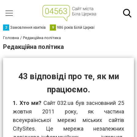
З
Замовлення квитків
9
986 років Білій Церкві
Головна
Редакційна політика
Редакційна політика
43 відповіді про те, як ми
працюємо.
1.
Хто ми?
Сайт 032.ua був заснований 25
жовтня 2011 року, як частина
всеукраїнської мережі міських сайтів
CitySites. Це мережа незалежних