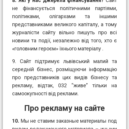
8. Які у нас джерела фінансування?
Сайт
не фінансується політичними партіями,
політиками, олігархами та іншими
представниками великого капіталу, а тому
журналісти сайту вільно пишуть про всі
новини та події, незалежно від того, хто є
«головним героєм» їхнього матеріалу .
9. Сайт підтримує львівський малий та
середній бізнес, розміщуючи інформацію
про представників цих видів бізнесу та
рекламу, відтак, 032 “живе” тільки на
самоокупності від реклами.
Про рекламу на сайте
10.
Мы не ставим заказные материалы под
видом редакционного материала – иными