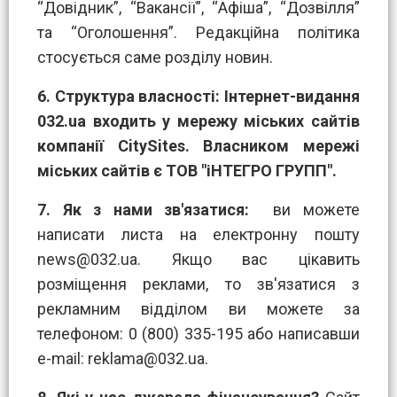
“Довідник”, “Вакансії”, “Афіша”, “Дозвілля”
та “Оголошення”. Редакційна політика
стосується саме розділу новин.
6.
Структура власності:
Інтернет-видання
032.ua входить у мережу міських сайтів
компанії CitySites.
Власником мережі
міських сайтів є ТОВ "іНТЕГРО ГРУПП".
7. Як з нами зв'язатися:
ви можете
написати листа на електронну пошту
news@032.ua
. Якщо вас цікавить
розміщення реклами, то зв'язатися з
рекламним відділом ви можете за
телефоном: 0 (800) 335-195 або написавши
е-mail:
reklama@032.ua
.