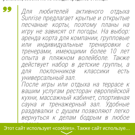
Для любителей активного отдыха
Sunrise предлагает крытые и открытые
песчаные корты, поэтому планы на
игру не зависят от погоды. На выбор:
аренда корта для компании, групповые
или индивидуальные тренировки с
тренерами, имеющими более 10 лет
опыта в пляжном волейболе. Также
действует набор в детские группы, а
для поклонников классики есть
универсальный зал.
После игры или отдыха на террасе к
вашим услугам ресторан европейской
кухни, массажный кабинет, спортивная
сауна и тренажерный зал. Удобные
раздевалки с душем позволяют легко
вернуться к делам бодрым в любое
время.
Этот сайт использует «cookies». Также сайт использует интернет-сервис для сбора технических данных касательно посетителей с целью получения маркетинговой и статистической информации. Условия обработки данных посетителей сайта см.
〉