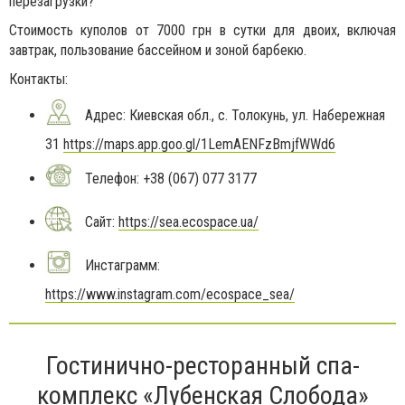
перезагрузки?
Стоимость куполов от 7000 грн в сутки для двоих, включая
завтрак, пользование бассейном и зоной барбекю.
Контакты:
Адрес:
Киевская обл., с. Толокунь, ул. Набережная
31
https://maps.app.goo.gl/1LemAENFzBmjfWWd6
Телефон:
+38 (067) 077 3177
Сайт:
https://sea.ecospace.ua/
Инстаграмм:
https://www.instagram.com/ecospace_sea/
Гостинично-ресторанный спа-
комплекс «Лубенская Слобода»