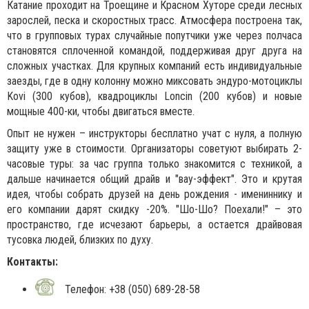
Катание проходит на Троещине и Красном Хуторе среди лесных
зарослей, песка и скоростных трасс. Атмосфера построена так,
что в групповых турах случайные попутчики уже через полчаса
становятся сплоченной командой, поддерживая друг друга на
сложных участках. Для крупных компаний есть индивидуальные
заезды, где в одну колонну можно миксовать эндуро-мотоциклы
Kovi (300 кубов), квадроциклы Loncin (200 кубов) и новые
мощные 400-ки, чтобы двигаться вместе.
Опыт не нужен – инструкторы бесплатно учат с нуля, а полную
защиту уже в стоимости. Организаторы советуют выбирать 2-
часовые туры: за час группа только знакомится с техникой, а
дальше начинается общий драйв и "вау-эффект". Это и крутая
идея, чтобы собрать друзей на день рождения - имениннику и
его компании дарят скидку -20%. "Шо-Шо? Поехали!" – это
пространство, где исчезают барьеры, а остается драйвовая
тусовка людей, близких по духу.
Контакты:
Телефон: +38 (050) 689-28-58