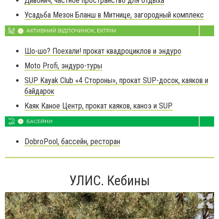
Дивонич, частное пространство для отдыха
Усадьба Мезон Бланш в Митнице, загородный комплекс
Шо-шо? Поехали! прокат квадроциклов и эндуро
Moto Profi, эндуро-туры
SUP Kayak Club «4 Стороны», прокат SUP-досок, каяков и
байдарок
Каяк Каное Центр, прокат каяков, каноэ и SUP
DobroPool, бассейн, ресторан
УЛИС. Кебины