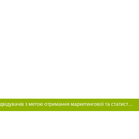
Цей сайт використовує «cookies». Також веб-сайт використовує інтернет-сервіс для збору технічних даних стосовно відвідувачів з метою отримання маркетингової та статистичної інформації. Умови обробки даних відвідувачів сайту див.