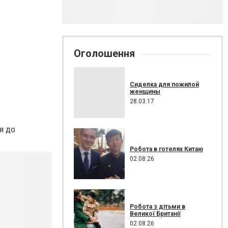
Оголошення
Сиделка для пожилой
женщины
28.03.17
я до
Робота в готелях Китаю
02.08.26
Робота з дітьми в
Великої Британії
02.08.26