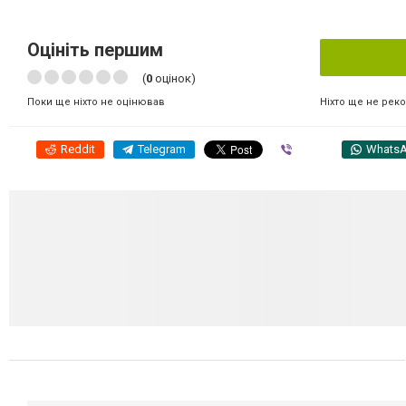
Оцініть першим
(
0
оцінок)
Ніхто ще не рек
Поки ще ніхто не оцінював
Reddit
Telegram
Viber
Whats