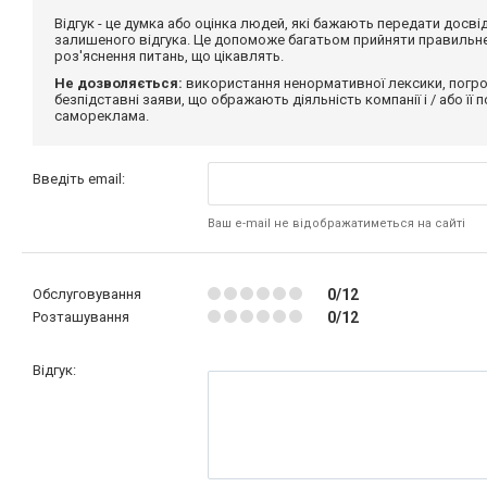
Відгук - це думка або оцінка людей, які бажають передати дос
залишеного відгука. Це допоможе багатьом прийняти правильне 
роз'яснення питань, що цікавлять.
Не дозволяється:
використання ненормативної лексики, погро
безпідставні заяви, що ображають діяльність компанії і / або її
самореклама.
Введіть email:
Ваш e-mail не відображатиметься на сайті
Обслуговування
0/12
Розташування
0/12
Відгук: