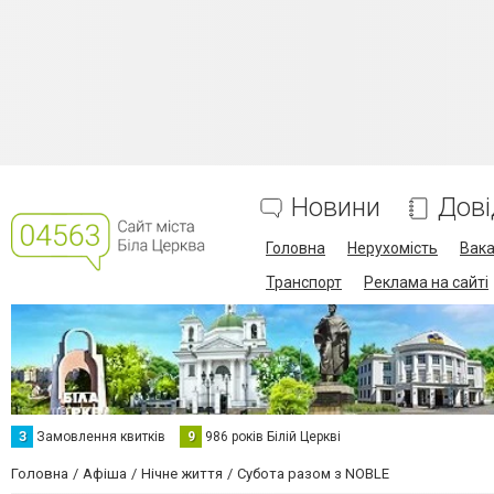
Новини
Дові
Головна
Нерухомість
Вака
Транспорт
Реклама на сайті
З
Замовлення квитків
9
986 років Білій Церкві
Головна
Афіша
Нічне життя
Субота разом з NOBLE