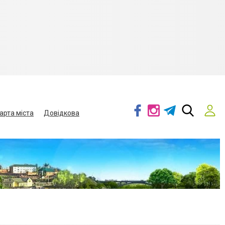
арта міста
Довідкова