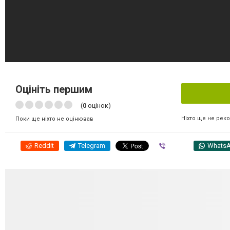
Оцініть першим
(
0
оцінок)
Ніхто ще не рек
Поки ще ніхто не оцінював
Reddit
Telegram
Viber
Whats