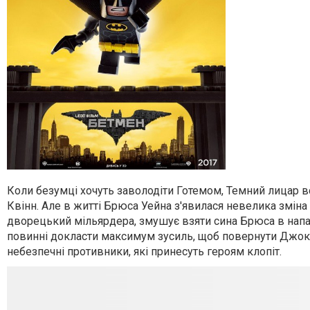
Коли безумці хочуть заволодіти Готемом, Темний лицар вс
Квінн. Але в житті Брюса Уейна з'явилася невелика зміна
дворецький мільярдера, змушує взяти сина Брюса в напарн
повинні докласти максимум зусиль, щоб повернути Джокера
небезпечні противники, які принесуть героям клопіт.