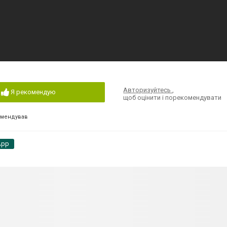
Авторизуйтесь
,
Я рекомендую
щоб оцінити і порекомендувати
омендував
App