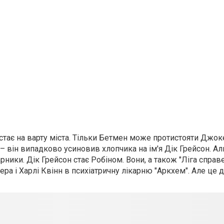
тає на варту міста. Тільки Бетмен може протистояти Джоке
 – він випадково усиновив хлопчика на ім'я Дік Грейсон. А
ики. Дік Грейсон стає Робіном. Вони, а також "Ліга справе
 і Харлі Квінн в психіатричну лікарню "Аркхем". Але це д