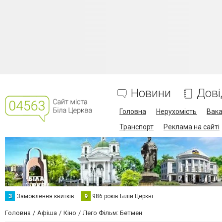
Новини
Дові
Головна
Нерухомість
Вака
Транспорт
Реклама на сайті
З
Замовлення квитків
9
986 років Білій Церкві
Головна
Афіша
Кіно
Лего Фільм: Бетмен