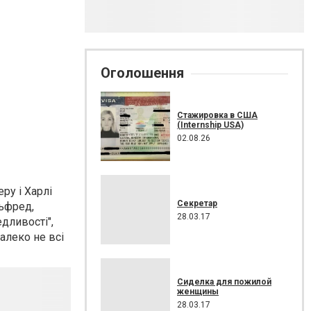
Оголошення
Стажировка в США
(Internship USA)
02.08.26
ру і Харлі
Секретар
льфред,
28.03.17
дливості",
алеко не всі
Сиделка для пожилой
женщины
28.03.17