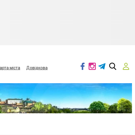
арта міста
Довідкова