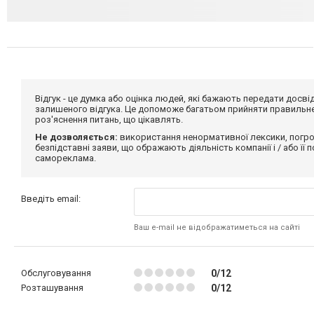
Відгук - це думка або оцінка людей, які бажають передати дос
залишеного відгука. Це допоможе багатьом прийняти правильне 
роз'яснення питань, що цікавлять.
Не дозволяється:
використання ненормативної лексики, погро
безпідставні заяви, що ображають діяльність компанії і / або її
самореклама.
Введіть email:
Ваш e-mail не відображатиметься на сайті
Обслуговування
0/12
Розташування
0/12