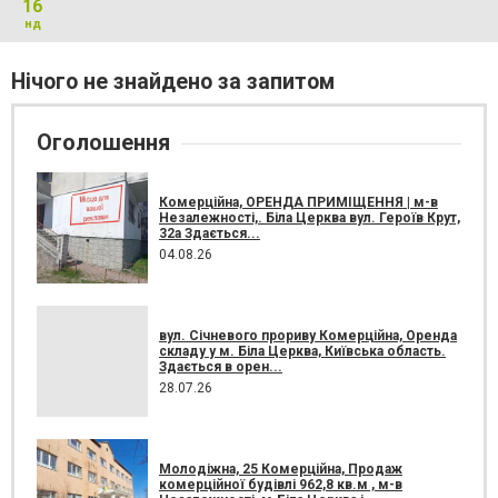
16
нд
Нічого не знайдено за запитом
Оголошення
Комерційна, ОРЕНДА ПРИМІЩЕННЯ | м-в
Незалежності,. Біла Церква вул. Героїв Крут,
32а Здається...
04.08.26
вул. Січневого прориву Комерційна, Оренда
складу у м. Біла Церква, Київська область.
Здається в орен...
28.07.26
Молодіжна, 25 Комерційна, Продаж
комерційної будівлі 962,8 кв.м , м-в