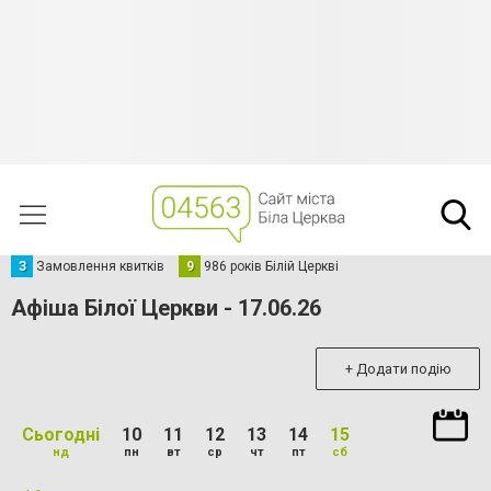
З
Замовлення квитків
9
986 років Білій Церкві
Афіша Білої Церкви - 17.06.26
+ Додати подію
Сьогодні
10
11
12
13
14
15
нд
пн
вт
ср
чт
пт
сб