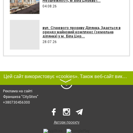
Незалежності, м.Біла Церква і...
04.08.26
вул. Січневого прориву Ділянка, Здається в
оренду майновий комплекс (земельна
ділянка) у м. Біла Цер...
28.07.26
Цей сайт використовує «cookies». Також веб-сайт використовує інтернет-сервіс для збору технічних даних стосовно відвідувачів з метою отримання маркетингової та статистичної інформації. Умови обробки даних відвідувачів сайту див.
〉
Реклама на сайті
Франшиза "CitySites"
+380730456300
Автори проєкту