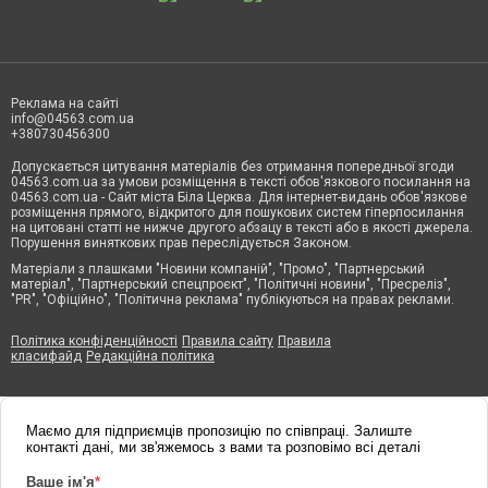
Реклама на сайті
info@04563.com.ua
+380730456300
Допускається цитування матеріалів без отримання попередньої згоди
04563.com.ua за умови розміщення в тексті обов'язкового посилання на
04563.com.ua - Сайт міста Біла Церква. Для інтернет-видань обов'язкове
розміщення прямого, відкритого для пошукових систем гіперпосилання
на цитовані статті не нижче другого абзацу в тексті або в якості джерела.
Порушення виняткових прав переслідується Законом.
Матеріали з плашками "Новини компаній", "Промо", "Партнерський
матеріал", "Партнерський спецпроєкт", "Політичні новини", "Пресреліз",
"PR", "Офіційно", "Політична реклама" публікуються на правах реклами.
Політика конфіденційності
Правила сайту
Правила
класифайд
Редакційна політика
Маємо для підприємців пропозицію по співпраці. Залиште
контакті дані, ми зв'яжемось з вами та розповімо всі деталі
Ваше ім'я
*