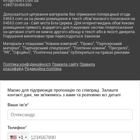
info@04563.com.ua
+380730456300
Допускається цитування матеріалів без отримання попередньої згоди
04563.com.ua за умови розміщення в тексті обов'язкового посилання на
04563.com.ua - Сайт міста Біла Церква. Для інтернет-видань обов'язкове
розміщення прямого, відкритого для пошукових систем гіперпосилання
на цитовані статті не нижче другого абзацу в тексті або в якості джерела.
Порушення виняткових прав переслідується Законом.
Матеріали з плашками "Новини компаній", "Промо", "Партнерський
матеріал", "Партнерський спецпроєкт", "Політичні новини", "Пресреліз",
"PR", "Офіційно", "Політична реклама" публікуються на правах реклами.
Політика конфіденційності
Правила сайту
Правила
класифайд
Редакційна політика
Маємо для підприємців пропозицію по співпраці. Залиште
контакті дані, ми зв'яжемось з вами та розповімо всі деталі
Ваше ім'я
*
Телефон
*
+1