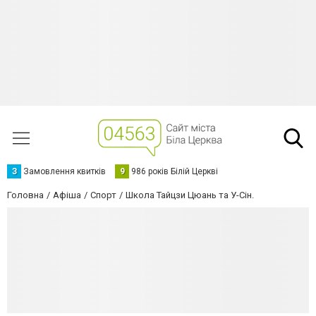
З
Замовлення квитків
9
986 років Білій Церкві
Головна
Афіша
Спорт
Школа Тайцзи Цюань та У-Сін.