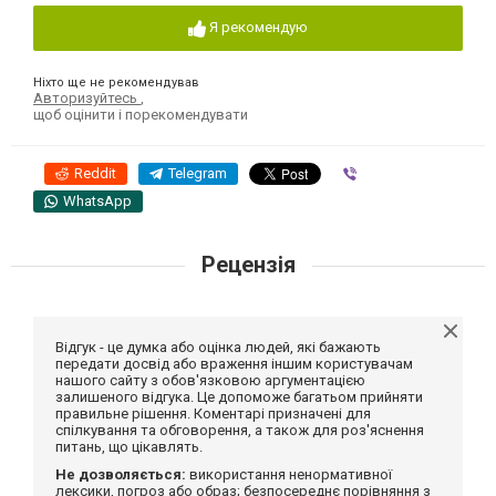
Я рекомендую
Ніхто ще не рекомендував
Авторизуйтесь
,
щоб оцінити і порекомендувати
Reddit
Telegram
Viber
WhatsApp
Рецензія
Відгук - це думка або оцінка людей, які бажають
передати досвід або враження іншим користувачам
нашого сайту з обов'язковою аргументацією
залишеного відгука. Це допоможе багатьом прийняти
правильне рішення. Коментарі призначені для
спілкування та обговорення, а також для роз'яснення
питань, що цікавлять.
Не дозволяється:
використання ненормативної
лексики, погроз або образ; безпосереднє порівняння з