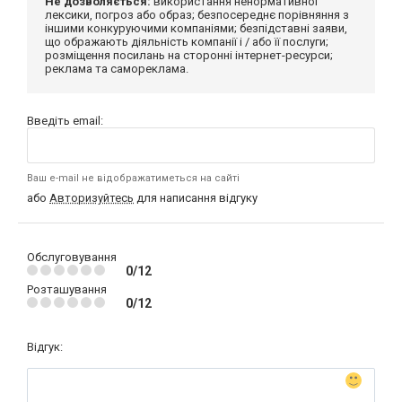
Не дозволяється:
використання ненормативної
лексики, погроз або образ; безпосереднє порівняння з
іншими конкуруючими компаніями; безпідставні заяви,
що ображають діяльність компанії і / або її послуги;
розміщення посилань на сторонні інтернет-ресурси;
реклама та самореклама.
Введіть email:
Ваш e-mail не відображатиметься на сайті
або
Авторизуйтесь
для написання відгуку
Обслуговування
0/12
Розташування
0/12
Відгук: