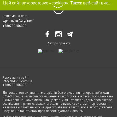
Цей сайт використовує «cookies». Також веб-сайт використовує інтернет-сервіс для збору технічних даних стосовно відвідувачів з метою отримання маркетингової та статистичної інформації. Умови обробки даних відвідувачів сайту див.
〉
Реклама на сайті
Франшиза "CitySites"
+380730456300
Автори проєкту
Реклама на сайті
info@04563.com.ua
+380730456300
Допускається цитування матеріалів без отримання попередньої згоди
04563.com.ua за умови розміщення в тексті обов'язкового посилання на
04563.com.ua - Сайт міста Біла Церква. Для інтернет-видань обов'язкове
розміщення прямого, відкритого для пошукових систем гіперпосилання
на цитовані статті не нижче другого абзацу в тексті або в якості джерела.
Порушення виняткових прав переслідується Законом.