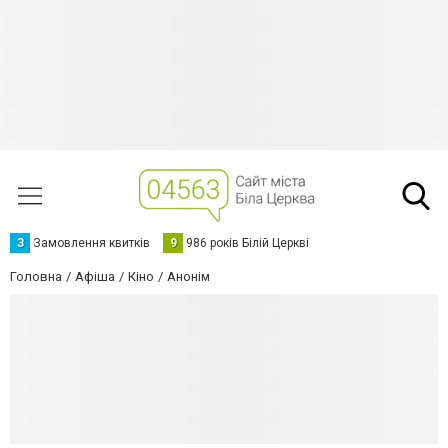
З
Замовлення квитків
9
986 років Білій Церкві
Головна
Афіша
Кіно
Анонім