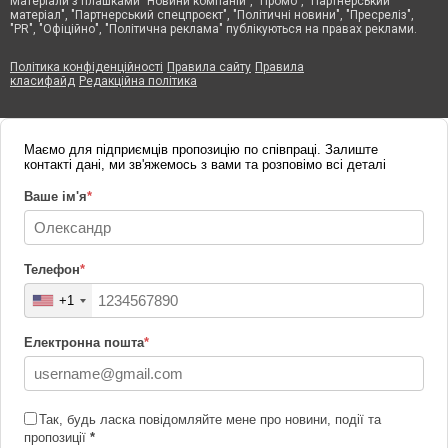
Матеріали з плашками "Новини компаній", "Промо", "Партнерський
матеріал", "Партнерський спецпроєкт", "Політичні новини", "Пресреліз",
"PR", "Офіційно", "Політична реклама" публікуються на правах реклами.
Політика конфіденційності
Правила сайту
Правила
класифайд
Редакційна політика
Маємо для підприємців пропозицію по співпраці. Залиште
контакті дані, ми зв'яжемось з вами та розповімо всі деталі
Ваше ім'я
*
Телефон
*
+1
Електронна пошта
*
Так, будь ласка повідомляйте мене про новини, події та
пропозиції
*