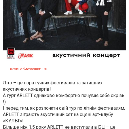
Вікові обмеження: 18+
Літо – це пора гучних фестивалів та затишних
акустичних концертів!
А гурт ARLETT однаково комфортно почуває себе скрізь
!)
І перед тим, як розпочати свій тур по літнім фестивалям,
ARLETT зіграють акустичний сет на сцені арт-клубу
«КУЛЬТ»!
Більше ніж 1,5 року ARLETT не виступали в БЦ – це