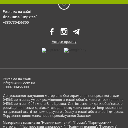
Реклама на сайті
Франшиза "CitySites"
+380730456300
Автори проєкту
Реклама на сайті
info@04563.com.ua
+380730456300
Допускається цитування матеріалів без отримання попередньої згоди
04563.com.ua за умови розміщення в тексті обов'язкового посилання на
04563.com.ua - Сайт міста Біла Церква. Для інтернет-видань обов'язкове
розміщення прямого, відкритого для пошукових систем гіперпосилання
на цитовані статті не нижче другого абзацу в тексті або в якості джерела.
Порушення виняткових прав переслідується Законом.
Матеріали з плашками "Новини компаній", "Промо", "Партнерський
матеріал", "Партнерський спецпроєкт", "Політичні новини", "Пресреліз",