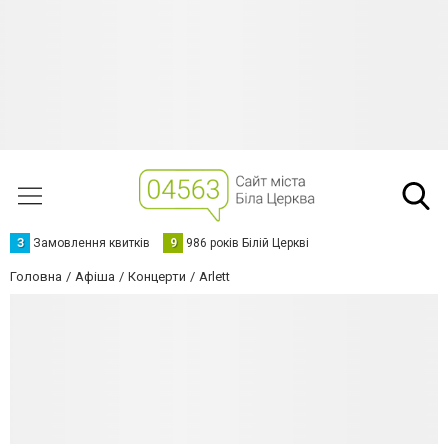
З
Замовлення квитків
9
986 років Білій Церкві
Головна
Афіша
Концерти
Arlett