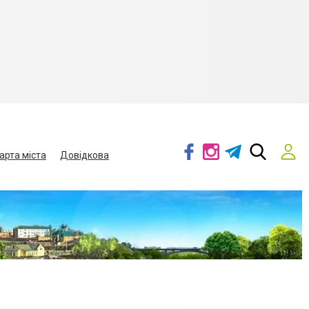
арта міста
Довідкова