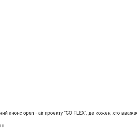
йний анонс open - air проекту "GO FLEX", де кожен, хто вважа
!!