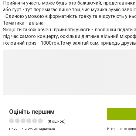
Прийняти участь може будь-хто бажаючий, представники р
або гурт - тут перемагає лише той
, чия музика зуміє завою
Єдиною умовою є форматність треку та відсутність у нь
Тематика - вільна
Якщо ти також хочеш прийняти участь - поспішай подати з
під час самого концерту, оскільки діятиме вільний мікр
головний приз - 1000грн.Тому залітай сам, приводь друзів і
Оцініть першим
(
0
оцінок)
Ніхто ще не рек
Поки ще ніхто не оцінював