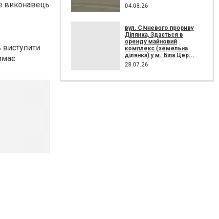
це виконавець
04.08.26
вул. Січневого прориву
Ділянка, Здається в
оренду майновий
ь виступити
комплекс (земельна
ділянка) у м. Біла Цер...
имає
28.07.26