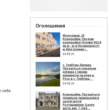
Оголошення
Молодіжна, 25
Комерційна, Продаж
комерційної будівлі 962,8
кв.м , м-в Незалежності,
м.Біла Церква і...
04.08.26
с. Глибічка Ділянка,
Продається земельна
ділянка з гарним
краєвидом на річку р.
Рось в с. Глибічка,...
04.08.26
є себе
Комерційна, Продається
підвальне приміщення в
центрі міста!
Розташування: Центр
міста, вул. Г.Неб...