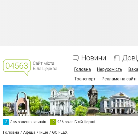
Новини
Дові
Головна
Нерухомість
Вака
Транспорт
Реклама на сайті
З
Замовлення квитків
9
986 років Білій Церкві
Головна
Афіша
Інше
GO FLEX