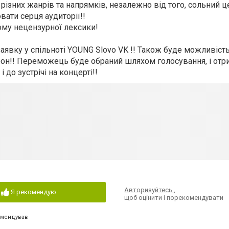
ізних жанрів та напрямків, незалежно від того, сольний 
вати серця аудиторії!!
ому нецензурної лексики!
аявку у спільноті YOUNG Slovo VK !! Також буде можливіст
офон!! Переможець буде обраний шляхом голосування, і отр
 до зустрічі на концерті!!
Авторизуйтесь
,
Я рекомендую
щоб оцінити і порекомендувати
омендував