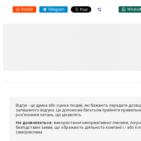
Reddit
Telegram
Viber
Whats
Відгук - це думка або оцінка людей, які бажають передати дос
залишеного відгука. Це допоможе багатьом прийняти правильне 
роз'яснення питань, що цікавлять.
Не дозволяється:
використання ненормативної лексики, погро
безпідставні заяви, що ображають діяльність компанії і / або її
самореклама.