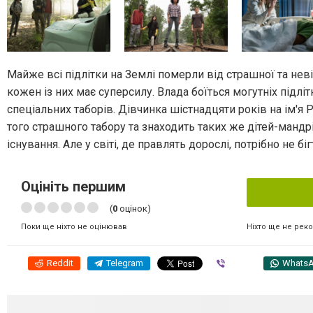
Майже всі підлітки на Землі померли від страшної та нев
кожен із них має суперсилу. Влада боїться могутніх підлі
спеціальних таборів. Дівчинка шістнадцяти років на ім'я 
того страшного табору та знаходить таких же дітей-мандрі
існування. Але у світі, де правлять дорослі, потрібно не бі
Оцініть першим
(
0
оцінок)
Ніхто ще не рек
Поки ще ніхто не оцінював
Reddit
Telegram
Viber
Whats