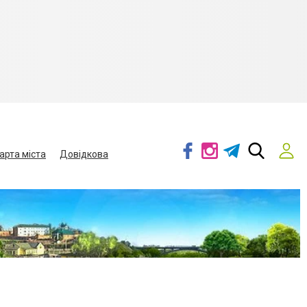
арта міста
Довідкова