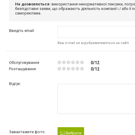
Не дозволяється:
використання ненормативної лексики, погро
безпідставні заяви, що ображають діяльність компанії і / або її
самореклама.
Введіть email:
Ваш e-mail не відображатиметься на сайті
Обслуговування
0/12
Розташування
0/12
Відгук:
Завантажити фото:
Вибрати