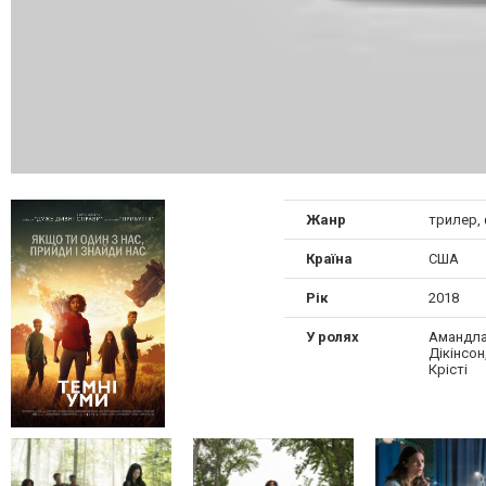
Жанр
трилер,
Країна
США
Рік
2018
У ролях
Амандла 
Дікінсон
Крісті