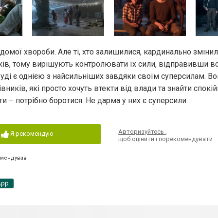
ідомої хвороби. Але ті, хто залишилися, кардинально змінил
тків, тому вирішують контролювати їх сили, відправивши вс
Руді є однією з найсильніших завдяки своїм суперсилам. Во
вників, які просто хочуть втекти від влади та знайти спокі
гти – потрібно боротися. Не дарма у них є суперсили.
Авторизуйтесь
,
Я рекомендую
щоб оцінити і порекомендувати
омендував
App