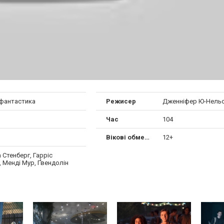
 фантастика
Режисер
Дженніфер Ю-Нель
Час
104
Вікові обмеження
12+
Стенберг, Гарріс
, Менді Мур, Ґвендолін