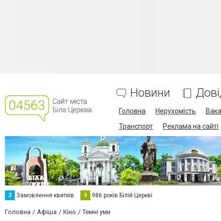
Новини
Дові
Головна
Нерухомість
Вака
Транспорт
Реклама на сайті
З
Замовлення квитків
9
986 років Білій Церкві
Головна
Афіша
Кіно
Темні уми