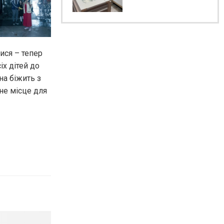
ися – тепер
іх дітей до
на біжить з
йне місце для