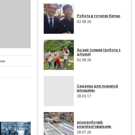
Робота в готелях Китаю
02.08.26
Au pair Іспанія (робота з
дітьми)
02.08.26
сон
Сиделка для пожилой
женщины
28.03.17
різноробочий,
комплектувальник
28.07.26