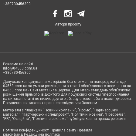
+380730456300
Автори проєкту
Реклама на сайті
info@04563.com.ua
+380730456300
Допускається цитування матеріалів без отримання попередньої згоди
04563.com.ua за умови розміщення в тексті обов'язкового посилання на
04563.com.ua - Сайт міста Біла Церква. Для інтернет-видань обов'язкове
розміщення прямого, відкритого для пошукових систем гіперпосилання
на цитовані статті не нижче другого абзацу в тексті або в якості джерела.
Порушення виняткових прав переслідується Законом.
Матеріали з плашками "Новини компаній", "Промо", "Партнерський
матеріал", "Партнерський спецпроєкт", "Політичні новини", "Пресреліз",
"PR", "Офіційно", "Політична реклама" публікуються на правах реклами.
Політика конфіденційності
Правила сайту
Правила
класифайд
Редакційна політика