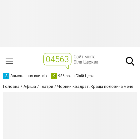
З
Замовлення квитків
9
986 років Білій Церкві
Головна
Афіша
Театри
Чорний квадрат. Краща половина мене