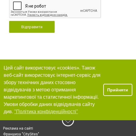
Відправити
Цей сайт використовує «cookies». Також
веб-сайт використовує інтернет-сервіс для
збору технічних даних стосовно
відвідувачів з метою отримання
Прийняти
маркетингової та статистичної інформації.
Умови обробки даних відвідувачів сайту
див.
"Політика конфіденційності"
Реклама на сайті
Франшиза "CitySites"