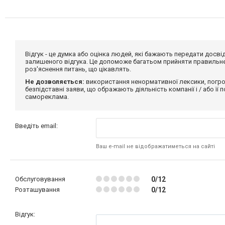
Відгук - це думка або оцінка людей, які бажають передати дос
залишеного відгука. Це допоможе багатьом прийняти правильне 
роз'яснення питань, що цікавлять.
Не дозволяється:
використання ненормативної лексики, погро
безпідставні заяви, що ображають діяльність компанії і / або її
самореклама.
Введіть email:
Ваш e-mail не відображатиметься на сайті
Обслуговування
0/12
Розташування
0/12
Відгук: