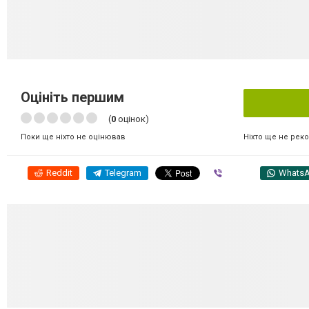
Оцініть першим
(
0
оцінок)
Ніхто ще не рек
Поки ще ніхто не оцінював
Reddit
Telegram
Viber
Whats