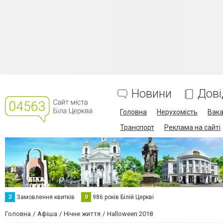
Новини
Дові
Головна
Нерухомість
Вака
Транспорт
Реклама на сайті
З
Замовлення квитків
9
986 років Білій Церкві
Головна
Афіша
Нічне життя
Halloween 2018