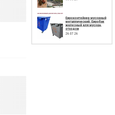
Евроконтейнер мусорный
металлический. Евробак
железный для мусора,
отходов
26.07.26