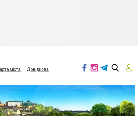
арта міста
Довідкова