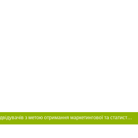
Цей сайт використовує «cookies». Також веб-сайт використовує інтернет-сервіс для збору технічних даних стосовно відвідувачів з метою отримання маркетингової та статистичної інформації. Умови обробки даних відвідувачів сайту див.