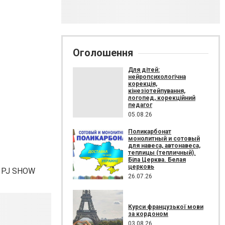
Оголошення
Для дітей:
нейропсихологічна
корекція,
кінезіотейпування,
логопед, корекційний
педагог
05.08.26
Поликарбонат
монолитный и сотовый
для навеса, автонавеса,
теплицы (тепличный).
Біла Церква. Белая
церковь
а PJ SHOW
26.07.26
Курси французької мови
за кордоном
03.08.26