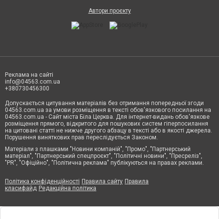
Автори проєкту
Реклама на сайті
info@04563.com.ua
+380730456300
Допускається цитування матеріалів без отримання попередньої згоди
04563.com.ua за умови розміщення в тексті обов'язкового посилання на
04563.com.ua - Сайт міста Біла Церква. Для інтернет-видань обов'язкове
розміщення прямого, відкритого для пошукових систем гіперпосилання
на цитовані статті не нижче другого абзацу в тексті або в якості джерела.
Порушення виняткових прав переслідується Законом.
Матеріали з плашками "Новини компаній", "Промо", "Партнерський
матеріал", "Партнерський спецпроєкт", "Політичні новини", "Пресреліз",
"PR", "Офіційно", "Політична реклама" публікуються на правах реклами.
Політика конфіденційності
Правила сайту
Правила
класифайд
Редакційна політика