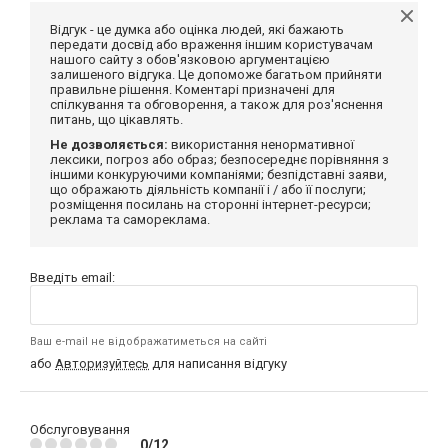
Відгук - це думка або оцінка людей, які бажають
передати досвід або враження іншим користувачам
нашого сайту з обов'язковою аргументацією
залишеного відгука. Це допоможе багатьом прийняти
правильне рішення. Коментарі призначені для
спілкування та обговорення, а також для роз'яснення
питань, що цікавлять.
Не дозволяється:
використання ненормативної
лексики, погроз або образ; безпосереднє порівняння з
іншими конкуруючими компаніями; безпідставні заяви,
що ображають діяльність компанії і / або її послуги;
розміщення посилань на сторонні інтернет-ресурси;
реклама та самореклама.
Введіть email:
Ваш e-mail не відображатиметься на сайті
або
Авторизуйтесь
для написання відгуку
Обслуговування
0/12