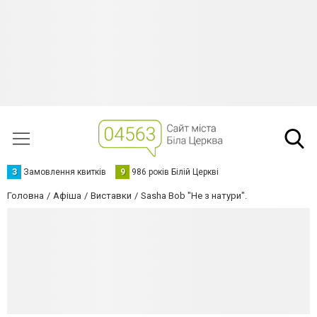
З
Замовлення квитків
9
986 років Білій Церкві
Головна
Афіша
Виставки
Sasha Bob "Не з натури".