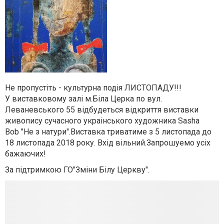
Не пропустiть - культурна подія ЛИСТОПАДУ!!!
У виставковому залi м.Бiла Церка по вул.
Леваневського 55 вiдбудеться вiдкриття виставки
живопису сучасного украiнського художника Sasha
Bob "Не з натури".Виставка триватиме з 5 листопада до
18 листопада 2018 року. Вхiд вiльний.Запрошуемо усiх
бажаючих!
За пiдтримкою ГО"Змiни Бiлу Церкву".