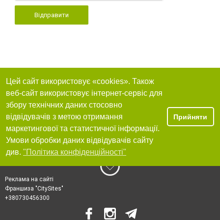
Відправити
Цей сайт використовує «cookies». Також
веб-сайт використовує інтернет-сервіс для
збору технічних даних стосовно
відвідувачів з метою отримання
Прийняти
маркетингової та статистичної інформації.
Умови обробки даних відвідувачів сайту
див.
"Політика конфіденційності"
Реклама на сайті
Франшиза "CitySites"
+380730456300