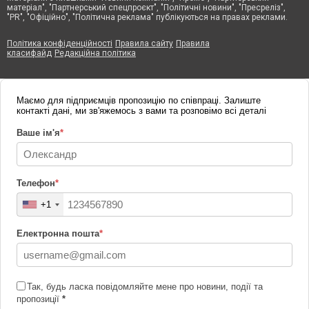
матеріал", "Партнерський спецпроєкт", "Політичні новини", "Пресреліз",
"PR", "Офіційно", "Політична реклама" публікуються на правах реклами.
Політика конфіденційності
Правила сайту
Правила
класифайд
Редакційна політика
Маємо для підприємців пропозицію по співпраці. Залиште
контакті дані, ми зв'яжемось з вами та розповімо всі деталі
Ваше ім'я
*
Телефон
*
+1
Електронна пошта
*
Так, будь ласка повідомляйте мене про новини, події та
пропозиції
*