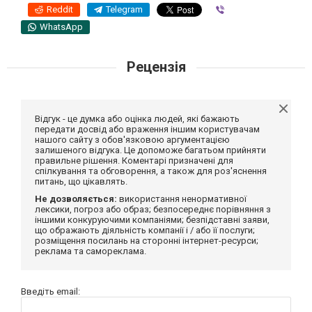
Reddit
Telegram
Viber
WhatsApp
Рецензія
Відгук - це думка або оцінка людей, які бажають
передати досвід або враження іншим користувачам
нашого сайту з обов'язковою аргументацією
залишеного відгука. Це допоможе багатьом прийняти
правильне рішення. Коментарі призначені для
спілкування та обговорення, а також для роз'яснення
питань, що цікавлять.
Не дозволяється:
використання ненормативної
лексики, погроз або образ; безпосереднє порівняння з
іншими конкуруючими компаніями; безпідставні заяви,
що ображають діяльність компанії і / або її послуги;
розміщення посилань на сторонні інтернет-ресурси;
реклама та самореклама.
Введіть email: