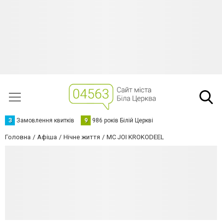
З
Замовлення квитків
9
986 років Білій Церкві
Головна
Афіша
Нічне життя
MC JOI KROKODEEL