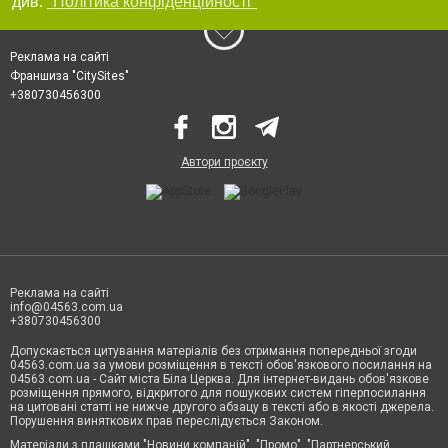
див.
"Політика конфіденційності"
Реклама на сайті
Франшиза "CitySites"
+380730456300
Автори проєкту
Реклама на сайті
info@04563.com.ua
+380730456300
Допускається цитування матеріалів без отримання попередньої згоди
04563.com.ua за умови розміщення в тексті обов'язкового посилання на
04563.com.ua - Сайт міста Біла Церква. Для інтернет-видань обов'язкове
розміщення прямого, відкритого для пошукових систем гіперпосилання
на цитовані статті не нижче другого абзацу в тексті або в якості джерела.
Порушення виняткових прав переслідується Законом.
Матеріали з плашками "Новини компаній", "Промо", "Партнерський