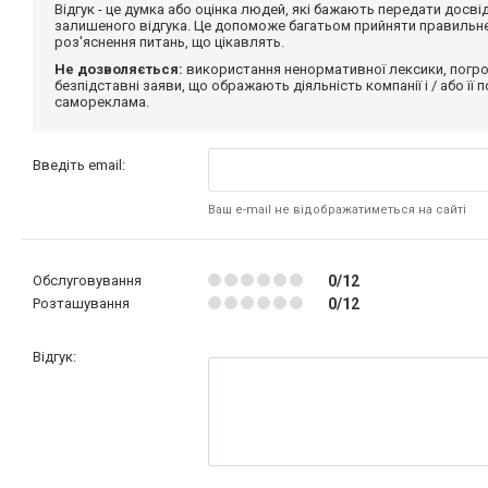
Відгук - це думка або оцінка людей, які бажають передати дос
залишеного відгука. Це допоможе багатьом прийняти правильне 
роз'яснення питань, що цікавлять.
Не дозволяється:
використання ненормативної лексики, погро
безпідставні заяви, що ображають діяльність компанії і / або її
самореклама.
Введіть email:
Ваш e-mail не відображатиметься на сайті
Обслуговування
0/12
Розташування
0/12
Відгук: