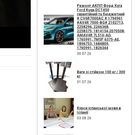
Ремонт АКПП Форд Куга
Ford Kuga DCT450
гарантійний та бюджетний
# CV6R7000AC # 1794961
#AV4R 7000-BG# 2102713,
2258296, 2246368,
2258375, 1814154,2070508,
AMAV4R 7L516-AD,
1765991, 7M5P 6375-AE,
1896753, 1684809,
1765991, 1826344
30.07.26
Ваги зі стійкою 100 кг / 300
кг
31.07.26
Курси іспанської мови в
Іспанії
03.08.26