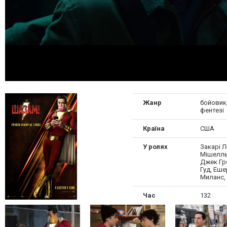
Жанр
бойовик,
фентезі
Країна
США
У ролях
Закарі Л
Мішелль
Джек Гре
Гуд, Еш
Миланс,
Час
132