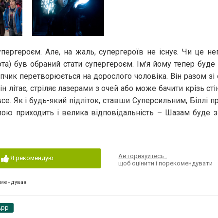
ергероєм. Але, на жаль, супергероїв не існує. Чи це не
та) був обраний стати супергероєм. Ім'я йому тепер буде
опчик перетворюється на дорослого чоловіка. Він разом зі
н літає, стріляє лазерами з очей або може бачити крізь сті
се. Як і будь-який підліток, ставши Суперсильним, Біллі п
илою приходить і велика відповідальність – Шазам буде 
Авторизуйтесь
,
Я рекомендую
щоб оцінити і порекомендувати
омендував
App