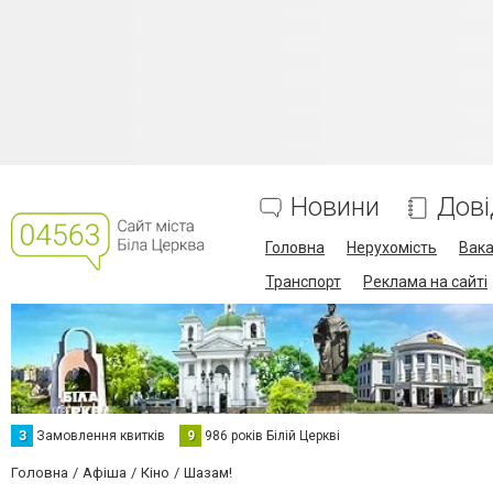
Новини
Дові
Головна
Нерухомість
Вака
Транспорт
Реклама на сайті
З
Замовлення квитків
9
986 років Білій Церкві
Головна
Афіша
Кіно
Шазам!