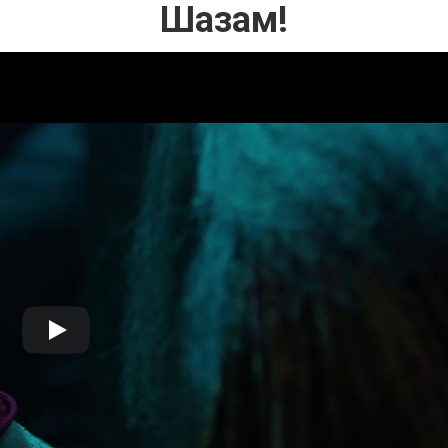
Шазам!