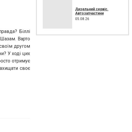
Дизельний сервіс.
Автозапчастини
05.08.26
правда? Біллі
 Шазам. Варто
 своїм другом
ни? У ході цих
росто отримує
захищати своє