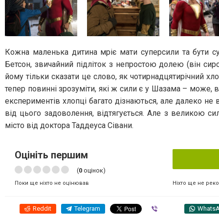
Кожна маленька дитина мріє мати суперсили та бути суп
Бетсон, звичайний підліток з непростою долею (він сиро
йому тільки сказати це слово, як чотирнадцятирічний хл
тепер повинні зрозуміти, які ж сили є у Шазама – може, ві
експериментів хлопці багато дізнаються, але далеко не в
від цього задоволення, відтягується. Але з великою с
місто від доктора Таддеуса Сівани.
Оцініть першим
(
0
оцінок)
Ніхто ще не рек
Поки ще ніхто не оцінював
Reddit
Telegram
Viber
Whats