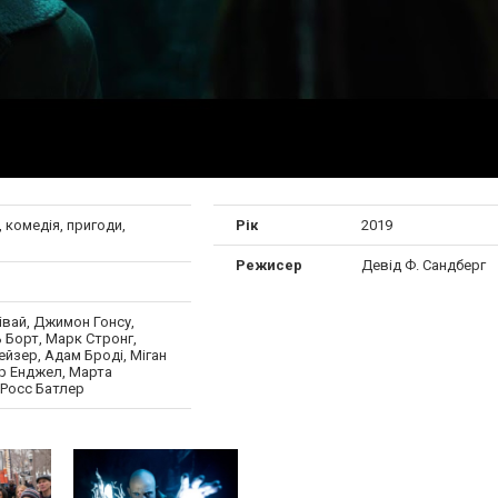
 комедія, пригоди,
Рік
2019
Режисер
Девід Ф. Сандберг
івай, Джимон Гонсу,
 Борт, Марк Стронг,
йзер, Адам Броді, Міган
ер Енджел, Марта
 Росс Батлер