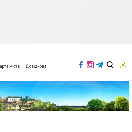
арта міста
Довідкова