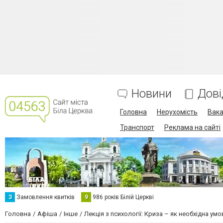
Новини
Дові
Головна
Нерухомість
Вака
Транспорт
Реклама на сайті
З
Замовлення квитків
9
986 років Білій Церкві
Головна
Афіша
Інше
Лекція з психології: Криза – як необхідна ум