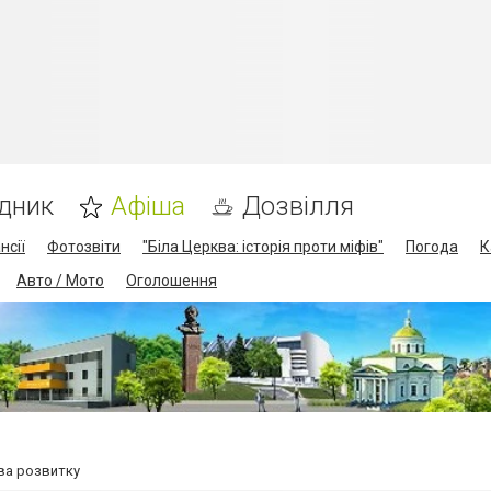
дник
Афіша
Дозвілля
нсії
Фотозвіти
"Біла Церква: історія проти міфів"
Погода
К
Авто / Мото
Оголошення
ова розвитку