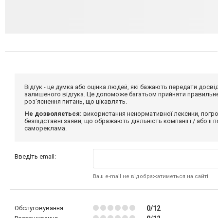
Відгук - це думка або оцінка людей, які бажають передати дос
залишеного відгука. Це допоможе багатьом прийняти правильне 
роз'яснення питань, що цікавлять.
Не дозволяється:
використання ненормативної лексики, погро
безпідставні заяви, що ображають діяльність компанії і / або її
самореклама.
Введіть email:
Ваш e-mail не відображатиметься на сайті
Обслуговування
0/12