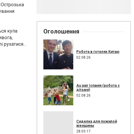
«Острозька
кування
Оголошення
ься купа
ивога,
лі рухатися…
Робота в готелях Китаю
02.08.26
Au pair Іспанія (робота з
дітьми)
02.08.26
Сиделка для пожилой
женщины
28.03.17