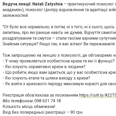
Ведуча лекції: Natali Zatyshna
– практикуючий психолог г
академія»), психолог Центру відновлення та адаптації вій
залежностей.
"От було все нормально, а потім, ні з того, ні з сього, щос
запитань, про які раніше навіть не думав. Відчуття самотно
роздратування та смуток – стали твоїми вірними супутникам
Знайома ситуація? Якщо так, я вас вітаю! Ви переживаєте 
Тож запрошуємо на лекцію з психології, де обговоримо на
- У чому проявляється особистісна криза та які її функції?
- Які існують нормативні кризи в людини?
- Що робити, якщо вам здається, що у вас особистісна кри
- Які існують етапи та шляхи виходу з кризи?
- Як взяти з кризового періоду максимум користі для сво
Реєстрація обов’язкова за посиланням
https://cutt.ly/A22T
Або телефоном: 098 631 74 18
Кількість місць обмежена!
Вхід без попередньої реєстрації – 90 грн.