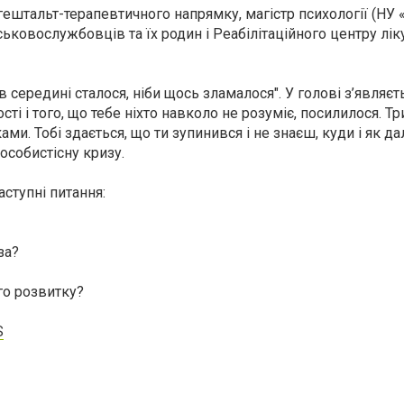
ештальт-терапевтичного напрямку, магістр психології (НУ 
ськовослужбовців та їх родин і Реабілітаційного центру лі
ь в середині сталося, ніби щось зламалося". У голові з’являєт
сті і того, що тебе ніхто навколо не розуміє, посилилося. Тр
и. Тобі здається, що ти зупинився і не знаєш, куди і як да
особистісну кризу.
ступні питання:
за?
го розвитку?
S