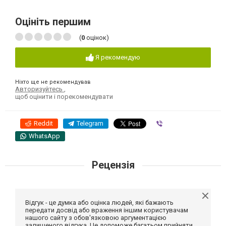
Оцініть першим
(
0
оцінок)
Я рекомендую
Ніхто ще не рекомендував
Авторизуйтесь
,
щоб оцінити і порекомендувати
Reddit
Telegram
Viber
WhatsApp
Рецензія
Відгук - це думка або оцінка людей, які бажають
передати досвід або враження іншим користувачам
нашого сайту з обов'язковою аргументацією
залишеного відгука. Це допоможе багатьом прийняти