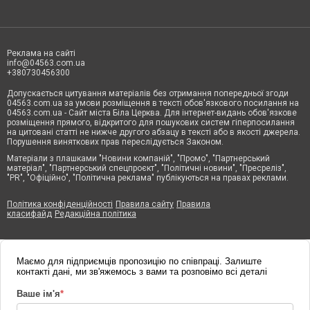
Реклама на сайті
info@04563.com.ua
+380730456300
Допускається цитування матеріалів без отримання попередньої згоди
04563.com.ua за умови розміщення в тексті обов'язкового посилання на
04563.com.ua - Сайт міста Біла Церква. Для інтернет-видань обов'язкове
розміщення прямого, відкритого для пошукових систем гіперпосилання
на цитовані статті не нижче другого абзацу в тексті або в якості джерела.
Порушення виняткових прав переслідується Законом.
Матеріали з плашками "Новини компаній", "Промо", "Партнерський
матеріал", "Партнерський спецпроєкт", "Політичні новини", "Пресреліз",
"PR", "Офіційно", "Політична реклама" публікуються на правах реклами.
Політика конфіденційності
Правила сайту
Правила
класифайд
Редакційна політика
Маємо для підприємців пропозицію по співпраці. Залиште
контакті дані, ми зв'яжемось з вами та розповімо всі деталі
Ваше ім'я
*