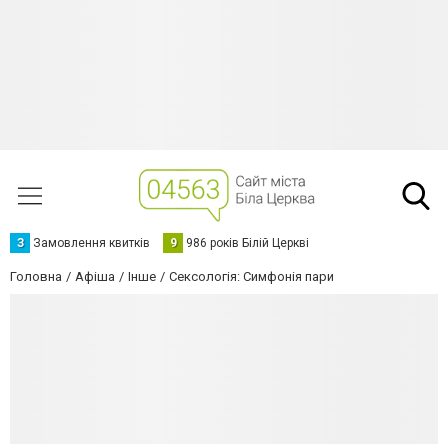
З
Замовлення квитків
9
986 років Білій Церкві
Головна
Афіша
Інше
Сексологія: Симфонія пари