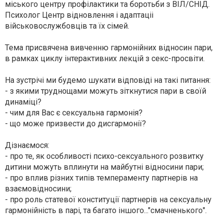
міського центру профілактики та боротьби з ВІЛ/СНІД.
Психолог Центр відновлення і адаптаціі
військовослужбовців та їх сімей.
Тема присвячена вивченню гармонійних відносин пари,
в рамках циклу інтерактивних лекцій з секс-просвіти.
На зустрічі ми будемо шукати відповіді на такі питання:
- з якими труднощами можуть зіткнутися пари в своїй
динаміці?
- чим для Вас є сексуальна гармонія?
- що може призвести до дисгармонії?
Дізнаємося:
- про те, як особливості психо-сексуального розвитку
дитини можуть вплинути на майбутні відносини пари;
- про вплив різних типів темпераменту партнерів на
взаємовідносини;
- про роль статевої конституції партнерів на сексуальну
гармонійність в парі, та багато іншого..."смачненького".