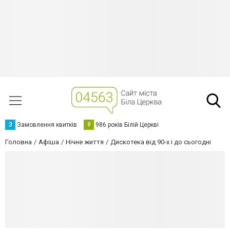
З
Замовлення квитків
9
986 років Білій Церкві
Головна
Афіша
Нічне життя
Дискотека від 90-х і до сьогодні