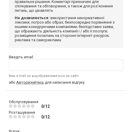
правильне рішення. Коментарі призначені для
спілкування та обговорення, а також для роз'яснення
питань, що цікавлять.
Не дозволяється:
використання ненормативної
лексики, погроз або образ; безпосереднє порівняння з
іншими конкуруючими компаніями; безпідставні заяви,
що ображають діяльність компанії і / або її послуги;
розміщення посилань на сторонні інтернет-ресурси;
реклама та самореклама.
Введіть email:
Ваш e-mail не відображатиметься на сайті
або
Авторизуйтесь
для написання відгуку
Обслуговування
0/12
Розташування
0/12
Відгук: