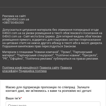
Реклама на сайті
info@04563.com.ua
+380730456300
Допускається цитування матеріалів без отримання попередньої згоди
04563.com.ua за умови розміщення в тексті обов'язкового посилання на
04563.com.ua - Сайт міста Біла Церква. Для інтернет-видань обов'язкове
розміщення прямого, відкритого для пошукових систем гіперпосилання
на цитовані статті не нижче другого абзацу в тексті або в якості джерела.
Порушення виняткових прав переслідується Законом.
Матеріали з плашками "Новини компаній", "Промо", "Партнерський
матеріал", "Партнерський спецпроєкт", "Політичні новини", "Пресреліз",
"PR", "Офіційно", "Політична реклама" публікуються на правах реклами.
Політика конфіденційності
Правила сайту
Правила
класифайд
Редакційна політика
Маємо для підприємців пропозицію по співпраці. Залиште
контакті дані, ми зв'яжемось з вами та розповімо всі деталі
Ваше ім'я
*