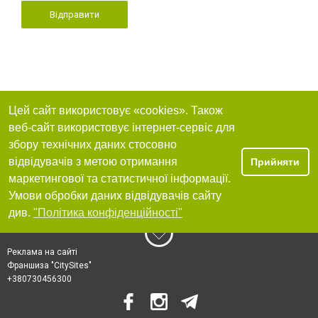
Відправити
Цей сайт використовує «cookies». Також
веб-сайт використовує інтернет-сервіс для
збору технічних даних стосовно
відвідувачів з метою отримання
Прийняти
маркетингової та статистичної інформації.
Умови обробки даних відвідувачів сайту
див.
"Політика конфіденційності"
Реклама на сайті
Франшиза "CitySites"
+380730456300