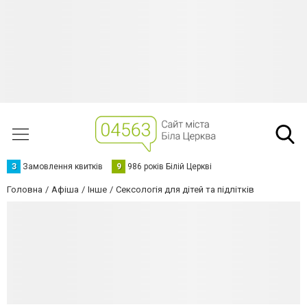
З
Замовлення квитків
9
986 років Білій Церкві
Головна
Афіша
Інше
Сексологія для дітей та підлітків