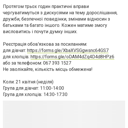
Протягом трьох годин практичні вправи
чергуватимуться з дискусіями на тему дорослішання,
дружби, безпечної поведінки, змінами відносин з
батьками та багато іншого. Кожен матиме змогу
висловитись і почути думку інших.
Реєстрація обов'язкова за посиланням:
для дівчат:
https://forms.gle/XbaXVSGgwsnc64GS7
для хлопців:
https://forms.gle/oDAM4dZq4D4d8HPz6
або за телефоном: 067 393 1527
Не зволікайте, кількість місць обмежена!
Коли: 21 квітня (неділя)
Група для дівчат: 11:00-14:00
Група для хлопців: 14:30-17:30