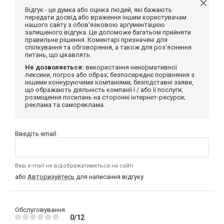
Відгук - це думка або оцінка людей, які бажають
передати досвід або враження іншим користувачам
нашого сайту з обов'язковою аргументацією
залишеного відгука. Це допоможе багатьом прийняти
правильне рішення. Коментарі призначені для
спілкування та обговорення, а також для роз'яснення
питань, що цікавлять.
Не дозволяється:
використання ненормативної
лексики, погроз або образ; безпосереднє порівняння з
іншими конкуруючими компаніями; безпідставні заяви,
що ображають діяльність компанії і / або її послуги;
розміщення посилань на сторонні інтернет-ресурси;
реклама та самореклама.
Введіть email:
Ваш e-mail не відображатиметься на сайті
або
Авторизуйтесь
для написання відгуку
Обслуговування
0/12