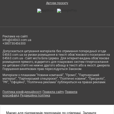
Автори проєкту
Реклама на сайті
info@04563.com.ua
+380730456300
Допускається цитування матеріалів без отримання попередньої згоди
04563.com.ua за умови розміщення в тексті обов'язкового посилання на
04563.com.ua - Сайт міста Біла Церква. Для інтернет-видань обов'язкове
розміщення прямого, відкритого для пошукових систем гіперпосилання
на цитовані статті не нижче другого абзацу в тексті або в якості джерела.
Порушення виняткових прав переслідується Законом.
Матеріали з плашками "Новини компаній", "Промо", "Партнерський
матеріал", "Партнерський спецпроєкт", "Політичні новини", "Пресреліз",
"PR", "Офіційно", "Політична реклама" публікуються на правах реклами.
Політика конфіденційності
Правила сайту
Правила
класифайд
Редакційна політика
Маємо для підприємців пропозицію по співпраці. Залиште