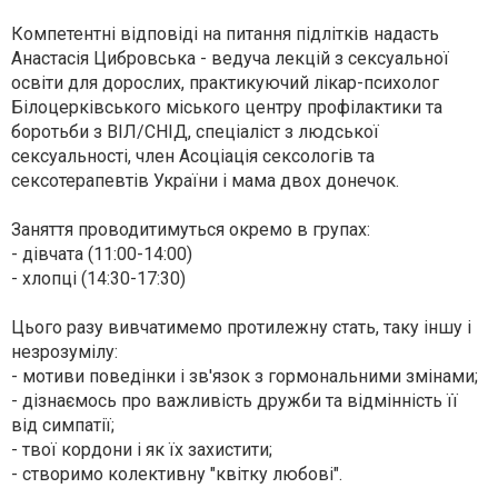
Компетентні відповіді на питання підлітків надасть
Анастасія Цибровська - ведуча лекцій з сексуальної
освіти для дорослих, практикуючий лікар-психолог
Білоцерківського міського центру профілактики та
боротьби з ВІЛ/СНІД, спеціаліст з людської
сексуальності, член Асоціація сексологів та
сексотерапевтів України і мама двох донечок.
Заняття проводитимуться окремо в групах:
- дівчата (11:00-14:00)
- хлопці (14:30-17:30)
Цього разу вивчатимемо протилежну стать, таку іншу і
незрозумілу:
- мотиви поведінки і зв'язок з гормональними змінами;
- дізнаємось про важливість дружби та відмінність її
від симпатії;
- твої кордони і як їх захистити;
- створимо колективну "квітку любові".