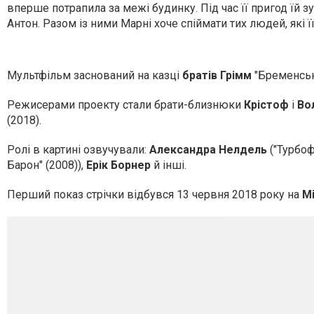
вперше потрапила за межі будинку. Під час її пригод їй з
Антон. Разом із ними Марні хоче спіймати тих людей, які ї
Мультфільм заснований на казці
братів Грімм
"Бременськ
Режисерами проекту стали брати-близнюки
Крістоф
і
Во
(2018).
Ролі в картині озвучували:
Александра Нелдель
("Турбоф
Барон" (2008)),
Ерік Борнер
й інші.
Перший показ стрічки відбувся 13 червня 2018 року на
Мі