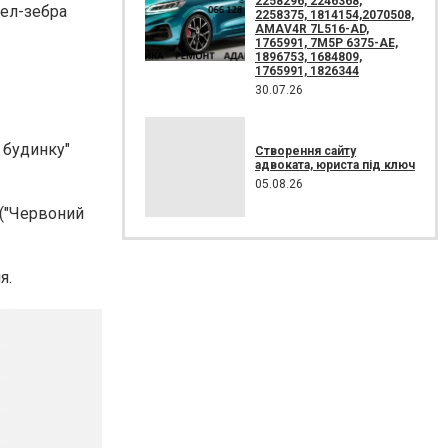
2258296, 2246368,
сел-зебра
2258375, 1814154,2070508,
AMAV4R 7L516-AD,
1765991, 7M5P 6375-AE,
1896753, 1684809,
1765991, 1826344
30.07.26
в будинку"
Створення сайту
адвоката, юриста під ключ
05.08.26
("Червоний
я.