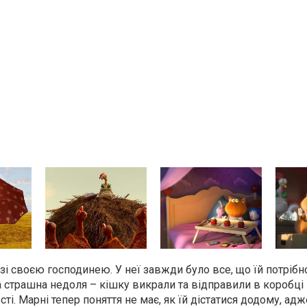
і своєю господинею. У неї завжди було все, що їй потрібно
ла страшна недоля – кішку викрали та відправили в коробці 
ті. Марні тепер поняття не має, як їй дістатися додому, ад