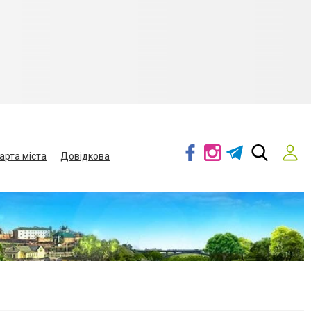
арта міста
Довідкова