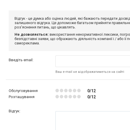
Відгук - це думка або оцінка людей, які бажають передати дос
залишеного відгука. Це допоможе багатьом прийняти правильне 
роз'яснення питань, що цікавлять.
Не дозволяється:
використання ненормативної лексики, погро
безпідставні заяви, що ображають діяльність компанії і / або її
самореклама.
Введіть email:
Ваш e-mail не відображатиметься на сайті
Обслуговування
0/12
Розташування
0/12
Відгук: