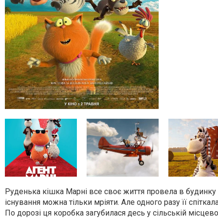
Руденька кішка Марні все своє життя провела в будинку з
існування можна тільки мріяти. Але одного разу її спітка
По дорозі ця коробка загубилася десь у сільській місцевос