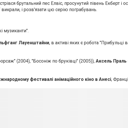
устрівся брутальний пес Елвіс, просунутий півень Екберт і о
ї викрали, і розв'язати цю серію пограбувань.
і музиканти".
льфганг Лауенштайни
, в активі яких є робота "Прибульці 
орсаж" (2004), "Босоніж по бруківці" (2005)),
Аксель Праль
жнародному фестивалі анімаційного кіно в Анесі
, Франці