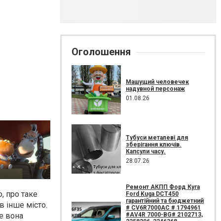
Оголошення
Машущий человечек
надувной персонаж
01.08.26
Тубуси металеві для
зберігання ключів.
Капсули часу.
28.07.26
Ремонт АКПП Форд Куга
, про таке
Ford Kuga DCT450
гарантійний та бюджетний
в інше місто.
# CV6R7000AC # 1794961
же вона
#AV4R 7000-BG# 2102713,