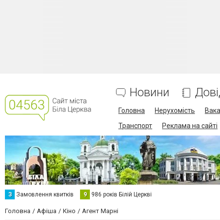
Новини
Дові
Головна
Нерухомість
Вака
Транспорт
Реклама на сайті
З
Замовлення квитків
9
986 років Білій Церкві
Головна
Афіша
Кіно
Агент Марні