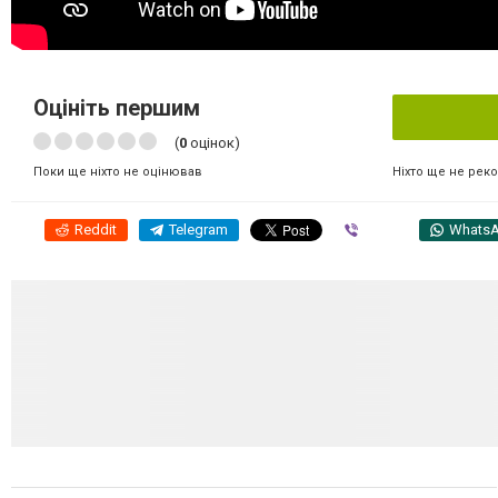
Оцініть першим
(
0
оцінок)
Ніхто ще не рек
Поки ще ніхто не оцінював
Reddit
Telegram
Viber
Whats