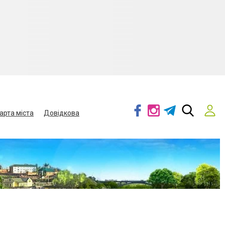
арта міста
Довідкова