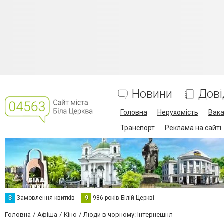
Новини
Дові
Головна
Нерухомість
Вака
Транспорт
Реклама на сайті
З
Замовлення квитків
9
986 років Білій Церкві
Головна
Афіша
Кіно
Люди в чорному: Інтернешнл