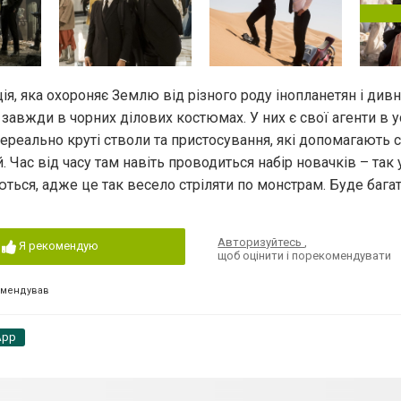
ція, яка охороняє Землю від різного роду інопланетян і дивн
авжди в чорних ділових костюмах. У них є свої агенти в у
нереально круті стволи та пристосування, які допомагають 
Час від часу там навіть проводиться набір новачків – так 
ться, адже це так весело стріляти по монстрам. Буде багат
Авторизуйтесь
,
Я рекомендую
щоб оцінити і порекомендувати
омендував
App