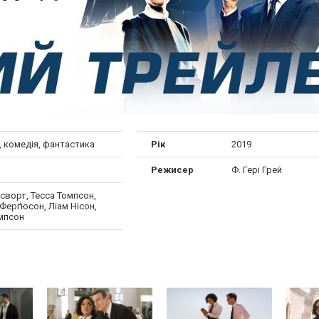
 комедія, фантастика
Рік
2019
Режисер
Ф. Гері Грей
сворт, Тесса Томпсон,
Ферґюсон, Ліам Нісон,
мпсон