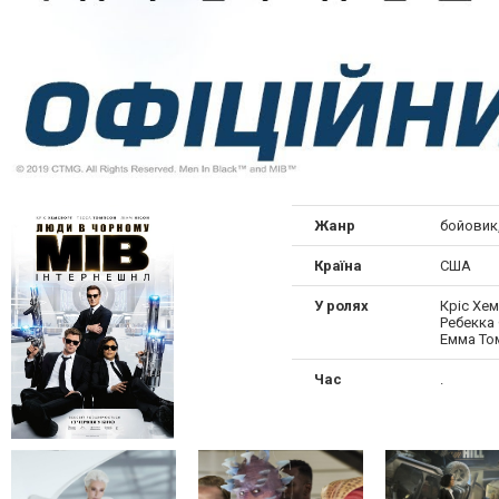
Жанр
бойовик,
Країна
США
У ролях
Кріс Хем
Ребекка 
Емма То
Час
.