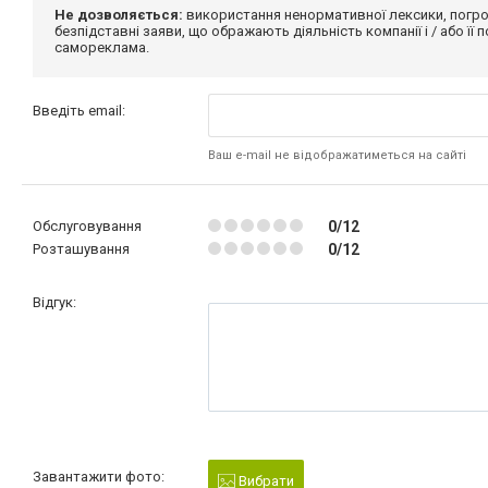
Не дозволяється:
використання ненормативної лексики, погро
безпідставні заяви, що ображають діяльність компанії і / або її
самореклама.
Введіть email:
Ваш e-mail не відображатиметься на сайті
Обслуговування
0/12
Розташування
0/12
Відгук:
Завантажити фото:
Вибрати