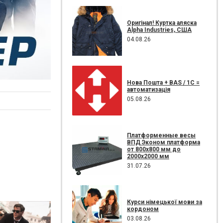
Оригінал! Куртка аляска
Alpha Industries, США
04.08.26
Нова Пошта + BAS / 1C =
автоматизація
05.08.26
Платформенные весы
ВПД Эконом платформа
от 800х800 мм до
2000х2000 мм
31.07.26
Курси німецької мови за
кордоном
03.08.26