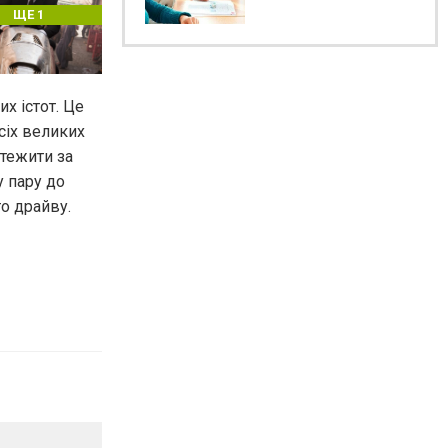
ЩЕ 1
их істот. Це
сіх великих
стежити за
у пару до
о драйву.