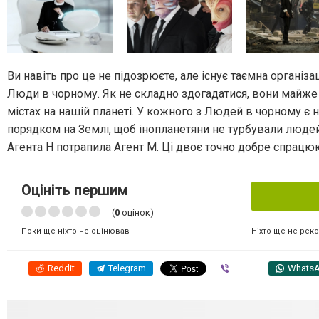
Ви навіть про це не підозрюєте, але існує таємна організа
Люди в чорному. Як не складно здогадатися, вони майже з
містах на нашій планеті. У кожного з Людей в чорному є 
порядком на Землі, щоб інопланетяни не турбували людей. 
Агента Н потрапила Агент М. Ці двоє точно добре спрацюю
Оцініть першим
(
0
оцінок)
Ніхто ще не рек
Поки ще ніхто не оцінював
Reddit
Telegram
Viber
Whats