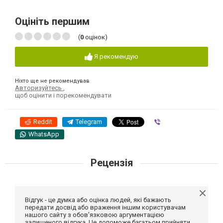
Оцініть першим
(
0
оцінок)
Я рекомендую
Ніхто ще не рекомендував
Авторизуйтесь
,
щоб оцінити і порекомендувати
Reddit
Telegram
Viber
WhatsApp
Рецензія
Відгук - це думка або оцінка людей, які бажають
передати досвід або враження іншим користувачам
нашого сайту з обов'язковою аргументацією
залишеного відгука. Це допоможе багатьом прийняти