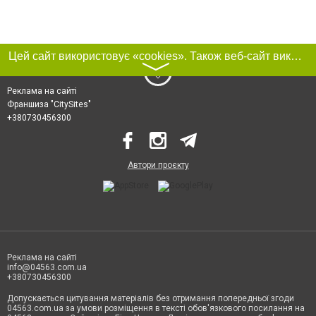
Цей сайт використовує «cookies». Також веб-сайт використовує інтернет-сервіс для збору технічних даних стосовно відвідувачів з метою отримання маркетингової та статистичної інформації. Умови обробки даних відвідувачів сайту див.
〉
Реклама на сайті
Франшиза "CitySites"
+380730456300
Автори проєкту
Реклама на сайті
info@04563.com.ua
+380730456300
Допускається цитування матеріалів без отримання попередньої згоди
04563.com.ua за умови розміщення в тексті обов'язкового посилання на