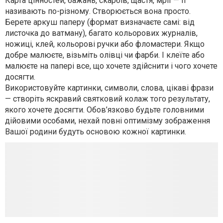
Карта цінностей, бажань, скарбів, щастя, мрії — її
називають по-різному. Створюється вона просто.
Берете аркуш паперу (формат визначаєте самі: від
листочка до ватману), багато кольорових журналів,
ножиці, клей, кольорові ручки або фломастери. Якщо
добре малюєте, візьміть олівці чи фарби. І клеїте або
малюєте на папері все, що хочете здійснити і чого хочете
досягти.
Використовуйте картинки, символи, слова, цікаві фрази
— створіть яскравий святковий колаж того результату,
якого хочете досягти. Обов’язково будьте головними
дійовими особами, нехай повні оптимізму зображення
Вашої родини будуть основою кожної картинки.