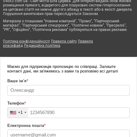
04563.com.ua - Сайт міста Біла Церква. Для інтернет-видань обов'язкове
розміщення прямого, відкритого для пошукових систем гіперпосилання
на цитовані статті не нижче другого абзацу в тексті або в якості джерела.
Порушення виняткових прав переслідується Законом.
Матеріали з плашками "Новини компаній", "Промо", "Партнерський
матеріал", "Партнерський спецпроєкт", "Політичні новини", "Пресреліз",
"PR", "Офіційно", "Політична реклама" публікуються на правах реклами.
Політика конфіденційності
Правила сайту
Правила
класифайд
Редакційна політика
Маємо для підприємців пропозицію по співпраці. Залиште
контакті дані, ми зв'яжемось з вами та розповімо всі деталі
Ваше ім'я
*
Телефон
*
+1
Електронна пошта
*