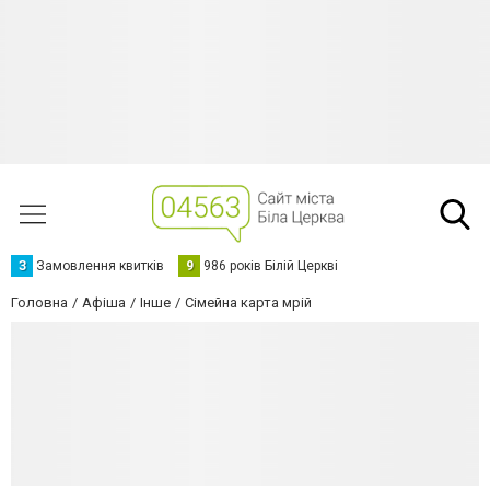
З
Замовлення квитків
9
986 років Білій Церкві
Головна
Афіша
Інше
Сімейна карта мрій