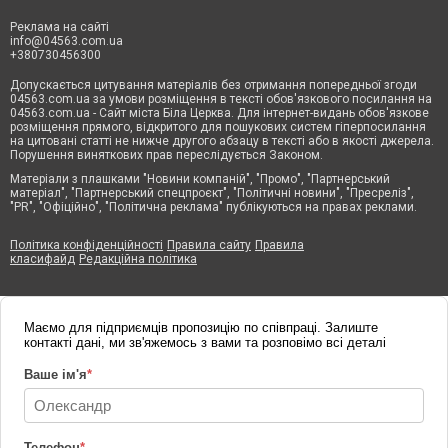
Реклама на сайті
info@04563.com.ua
+380730456300
Допускається цитування матеріалів без отримання попередньої згоди
04563.com.ua за умови розміщення в тексті обов'язкового посилання на
04563.com.ua - Сайт міста Біла Церква. Для інтернет-видань обов'язкове
розміщення прямого, відкритого для пошукових систем гіперпосилання
на цитовані статті не нижче другого абзацу в тексті або в якості джерела.
Порушення виняткових прав переслідується Законом.
Матеріали з плашками "Новини компаній", "Промо", "Партнерський
матеріал", "Партнерський спецпроєкт", "Політичні новини", "Пресреліз",
"PR", "Офіційно", "Політична реклама" публікуються на правах реклами.
Політика конфіденційності
Правила сайту
Правила
класифайд
Редакційна політика
Маємо для підприємців пропозицію по співпраці. Залиште
контакті дані, ми зв'яжемось з вами та розповімо всі деталі
Ваше ім'я
*
Телефон
*