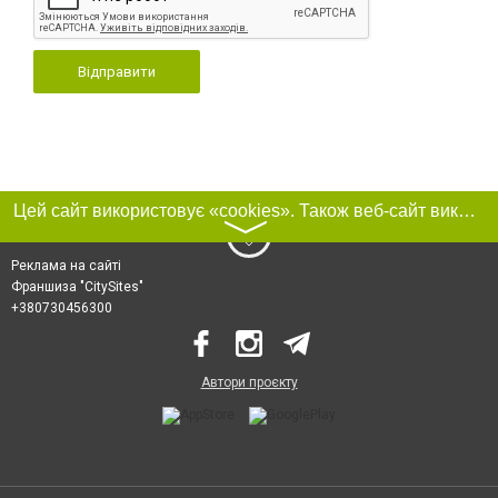
Відправити
Цей сайт використовує «cookies». Також веб-сайт використовує інтернет-сервіс для збору технічних даних стосовно відвідувачів з метою отримання маркетингової та статистичної інформації. Умови обробки даних відвідувачів сайту див.
〉
Реклама на сайті
Франшиза "CitySites"
+380730456300
Автори проєкту