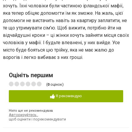
хочуть. Їхні чоловіки були частиною ірландської мафії,
яка тепер обіцяє допомогти їм як зможе. На жаль, цієї
допомоги не вистачить навіть за квартиру заплатити, не
те що утримувати сім'ю. Щоб вижити, потрібно йти на
відчайдушні кроки – ці жінки хочуть зайняти місця своїх
чоловіків у мафії. І будьте впевнені, у них вийде. Усе
місто буде бояться цю трійку, яка не має жалю до
ворогів і легко вибиває з них гроші.
Оцініть першим
(
0
оцінок)
Я рекомендую
Ніхто ще не рекомендував
Авторизуйтесь
,
щоб оцінити і порекомендувати