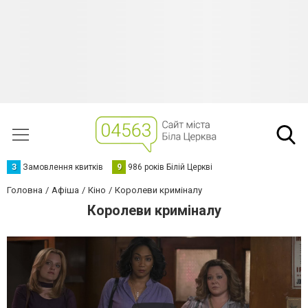
З
Замовлення квитків
9
986 років Білій Церкві
Головна
Афіша
Кіно
Королеви криміналу
Королеви криміналу