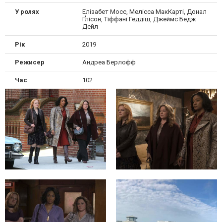
У ролях
Елізабет Мосс, Мелісса МакКарті, Донал
Ґлісон, Тіффані Геддіш, Джеймс Бедж
Дейл
Рік
2019
Режисер
Андреа Берлофф
Час
102