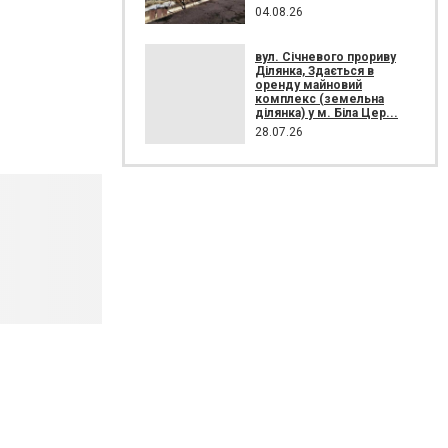
04.08.26
вул. Січневого прориву
Ділянка, Здається в
оренду майновий
комплекс (земельна
ділянка) у м. Біла Цер...
28.07.26