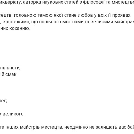
тикваріату, авторка наукових статей з філософії та мистецтв
тецтв, головною темою якої стане любов у всіх її проявах.
 відстежимо, що спільного між нами та великими майстрам
ених коханню.
спільноти;
ій смак.
ег;
о великого.
 та інших майстрів мистецтв, неодмінно не залишать вас б