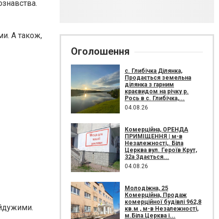
ознавства.
и. А також,
Оголошення
с. Глибічка Ділянка,
Продається земельна
ділянка з гарним
краєвидом на річку р.
Рось в с. Глибічка,...
04.08.26
Комерційна, ОРЕНДА
ПРИМІЩЕННЯ | м-в
Незалежності,. Біла
Церква вул. Героїв Крут,
32а Здається...
04.08.26
Молодіжна, 25
Комерційна, Продаж
комерційної будівлі 962,8
айдужими.
кв.м , м-в Незалежності,
м.Біла Церква і...