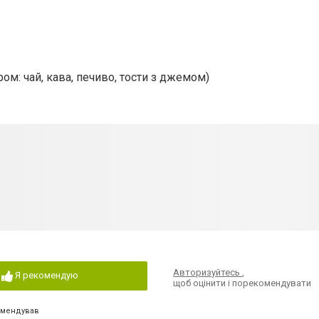
ром: чай, кава, печиво, тости з джемом)
Авторизуйтесь
,
Я рекомендую
щоб оцінити і порекомендувати
омендував