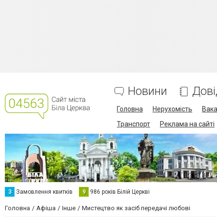
Новини
Дові
Головна
Нерухомість
Вака
Транспорт
Реклама на сайті
З
Замовлення квитків
9
986 років Білій Церкві
Головна
Афіша
Інше
Мистецтво як засіб передачі любові