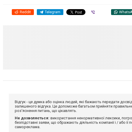
Reddit
Telegram
Viber
Whats
Відгук - це думка або оцінка людей, які бажають передати дос
залишеного відгука. Це допоможе багатьом прийняти правильне 
роз'яснення питань, що цікавлять.
Не дозволяється:
використання ненормативної лексики, погро
безпідставні заяви, що ображають діяльність компанії і / або її
самореклама.