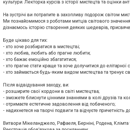
культури. Лекторка курсів з історії мистецтв та оцінки ан
На зустрічі ви потрапите в захопливу подорож світом мис
Ми познайомимося з роботами митців світового значення,
дізнаємось історію створення деяких шедеврів, присвяч
Буде цікаво для тих:
- хто хоче розбиратися в мистецтві;
- хто любив, любить або прагне любити;
- хто бажає емоційно збагатитися;
- хто прагне стати краще та хоче долучитися до елітарної 
- хто займається будь-яким видом мистецтва та тренує св
Після відвідування заходу, ви:
- розширите свої кордони в світі мистецтва;
- зможете блиснути цінними знаннями в колі друзів та кол
- отримаєте естетичне задоволення від побаченого;
- надихнетеся на творчі подвиги та відчуєте причетність д
Витвори Мікеланджело, Рафаеля, Берніні, Родена, Клімта
Реєстрація обов’язкова за посиланням: