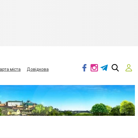
арта міста
Довідкова