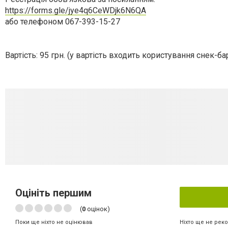
https://forms.gle/jye4q6CeWDjk6N6QA
або телефоном 067-393-15-27
Вартість: 95 грн. (у вартість входить користування снек-ба
Оцініть першим
(
0
оцінок)
Ніхто ще не рек
Поки ще ніхто не оцінював