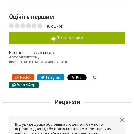
Оцініть першим
(
0
оцінок)
Я рекомендую
Ніхто ще не рекомендував
Авторизуйтесь
,
щоб оцінити і порекомендувати
Reddit
Telegram
Viber
WhatsApp
Рецензія
Відгук - це думка або оцінка людей, які бажають
передати досвід або враження іншим користувачам
нашого сайту з обов'язковою аргументацією