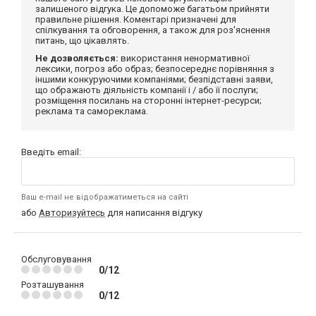
залишеного відгука. Це допоможе багатьом прийняти
правильне рішення. Коментарі призначені для
спілкування та обговорення, а також для роз'яснення
питань, що цікавлять.
Не дозволяється:
використання ненормативної
лексики, погроз або образ; безпосереднє порівняння з
іншими конкуруючими компаніями; безпідставні заяви,
що ображають діяльність компанії і / або її послуги;
розміщення посилань на сторонні інтернет-ресурси;
реклама та самореклама.
Введіть email:
Ваш e-mail не відображатиметься на сайті
або
Авторизуйтесь
для написання відгуку
Обслуговування
0/12
Розташування
0/12