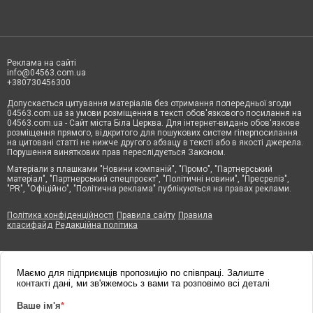
Реклама на сайті
info@04563.com.ua
+380730456300
Допускається цитування матеріалів без отримання попередньої згоди
04563.com.ua за умови розміщення в тексті обов'язкового посилання на
04563.com.ua - Сайт міста Біла Церква. Для інтернет-видань обов'язкове
розміщення прямого, відкритого для пошукових систем гіперпосилання
на цитовані статті не нижче другого абзацу в тексті або в якості джерела.
Порушення виняткових прав переслідується Законом.
Матеріали з плашками "Новини компаній", "Промо", "Партнерський
матеріал", "Партнерський спецпроєкт", "Політичні новини", "Пресреліз",
"PR", "Офіційно", "Політична реклама" публікуються на правах реклами.
Політика конфіденційності
Правила сайту
Правила
класифайд
Редакційна політика
Маємо для підприємців пропозицію по співпраці. Залиште
контакті дані, ми зв'яжемось з вами та розповімо всі деталі
Ваше ім'я
*