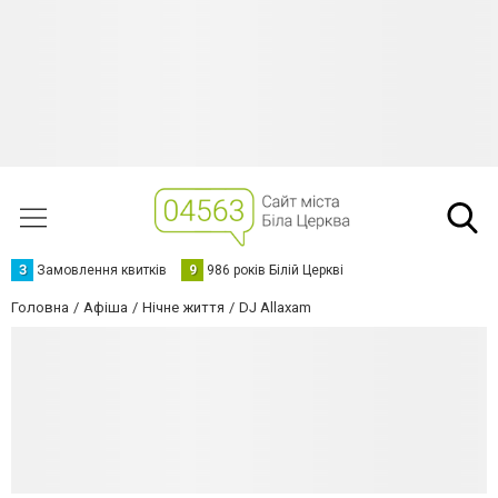
З
Замовлення квитків
9
986 років Білій Церкві
Головна
Афіша
Нічне життя
DJ Allaxam