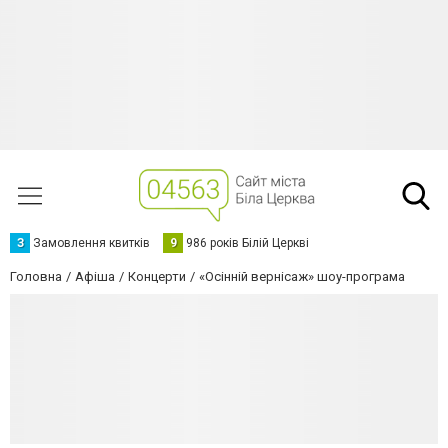
З
Замовлення квитків
9
986 років Білій Церкві
Головна
Афіша
Концерти
«Осінній вернісаж» шоу-програма