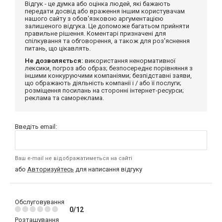
Відгук - це думка або оцінка людей, які бажають
передати досвід або враження іншим користувачам
нашого сайту з обов'язковою аргументацією
залишеного відгука. Це допоможе багатьом прийняти
правильне рішення. Коментарі призначені для
спілкування та обговорення, а також для роз'яснення
питань, що цікавлять.
Не дозволяється:
використання ненормативної
лексики, погроз або образ; безпосереднє порівняння з
іншими конкуруючими компаніями; безпідставні заяви,
що ображають діяльність компанії і / або її послуги;
розміщення посилань на сторонні інтернет-ресурси;
реклама та самореклама.
Введіть email:
Ваш e-mail не відображатиметься на сайті
або
Авторизуйтесь
для написання відгуку
Обслуговування
0/12
Розташування