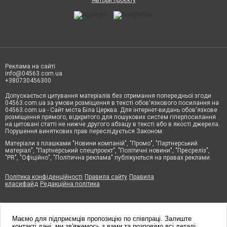
Реклама на сайті
info@04563.com.ua
+380730456300
Допускається цитування матеріалів без отримання попередньої згоди
04563.com.ua за умови розміщення в тексті обов'язкового посилання на
04563.com.ua - Сайт міста Біла Церква. Для інтернет-видань обов'язкове
розміщення прямого, відкритого для пошукових систем гіперпосилання
на цитовані статті не нижче другого абзацу в тексті або в якості джерела.
Порушення виняткових прав переслідується Законом.
Матеріали з плашками "Новини компаній", "Промо", "Партнерський
матеріал", "Партнерський спецпроєкт", "Політичні новини", "Пресреліз",
"PR", "Офіційно", "Політична реклама" публікуються на правах реклами.
Політика конфіденційності
Правила сайту
Правила
класифайд
Редакційна політика
Маємо для підприємців пропозицію по співпраці. Залиште
контакті дані, ми зв'яжемось з вами та розповімо всі деталі