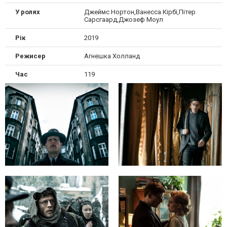
У ролях
Джеймс Нортон,Ванесса Кірбі,Пітер
Сарсгаард,Джозеф Моул
Рік
2019
Режисер
Агнешка Холланд
Час
119