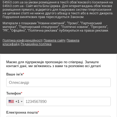
04563.com.ua за умови розміщення в тексті обов'язкового посилання на
04563.com.ua - Сайт міста Біла Церква. Для інтернет-видань обов'язкове
розміщення прямого, відкритого для пошукових систем гіперпосилання
на цитовані статті не нижче другого абзацу в тексті або в якості джерела.
Порушення виняткових прав переслідується Законом.
Матеріали з плашками "Новини компаній", "Промо", "Партнерський
матеріал", "Партнерський спецпроєкт", "Політичні новини", "Пресреліз",
"PR", "Офіційно", "Політична реклама" публікуються на правах реклами.
Політика конфіденційності
Правила сайту
Правила
класифайд
Редакційна політика
Маємо для підприємців пропозицію по співпраці. Залиште
контакті дані, ми зв'яжемось з вами та розповімо всі деталі
Ваше ім'я
*
Телефон
*
+1
Електронна пошта
*