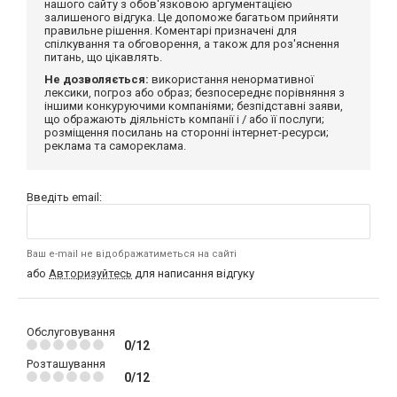
нашого сайту з обов'язковою аргументацією
залишеного відгука. Це допоможе багатьом прийняти
правильне рішення. Коментарі призначені для
спілкування та обговорення, а також для роз'яснення
питань, що цікавлять.
Не дозволяється:
використання ненормативної
лексики, погроз або образ; безпосереднє порівняння з
іншими конкуруючими компаніями; безпідставні заяви,
що ображають діяльність компанії і / або її послуги;
розміщення посилань на сторонні інтернет-ресурси;
реклама та самореклама.
Введіть email:
Ваш e-mail не відображатиметься на сайті
або
Авторизуйтесь
для написання відгуку
Обслуговування
0/12
Розташування
0/12