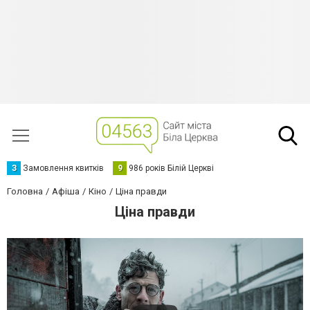
З
Замовлення квитків
9
986 років Білій Церкві
Головна
Афіша
Кіно
Ціна правди
Ціна правди