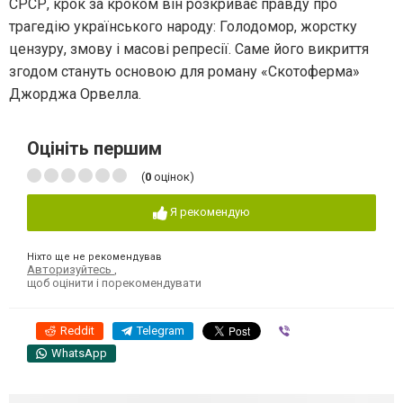
СРСР, крок за кроком він розкриває правду про
трагедію українського народу: Голодомор, жорстку
цензуру, змову і масові репресії. Саме його викриття
згодом стануть основою для роману «Скотоферма»
Джорджа Орвелла.
Оцініть першим
(
0
оцінок)
Я рекомендую
Ніхто ще не рекомендував
Авторизуйтесь
,
щоб оцінити і порекомендувати
Reddit
Telegram
Viber
WhatsApp