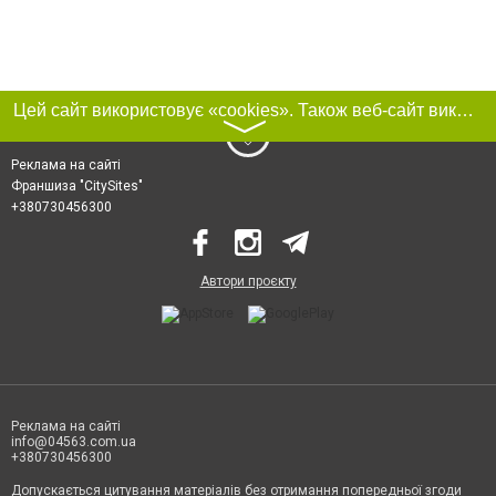
Цей сайт використовує «cookies». Також веб-сайт використовує інтернет-сервіс для збору технічних даних стосовно відвідувачів з метою отримання маркетингової та статистичної інформації. Умови обробки даних відвідувачів сайту див.
〉
Реклама на сайті
Франшиза "CitySites"
+380730456300
Автори проєкту
Реклама на сайті
info@04563.com.ua
+380730456300
Допускається цитування матеріалів без отримання попередньої згоди