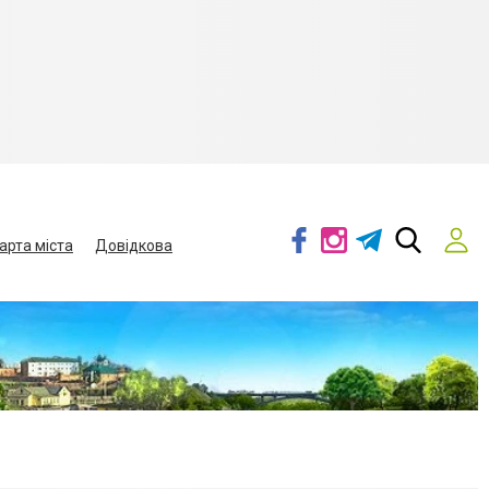
арта міста
Довідкова