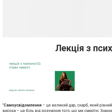
Лекція з псих
"
Самоусвідомлення
– це великий дар, скарб, який рівн
висока – це біль від розуміння того, що ми смертні. Знан