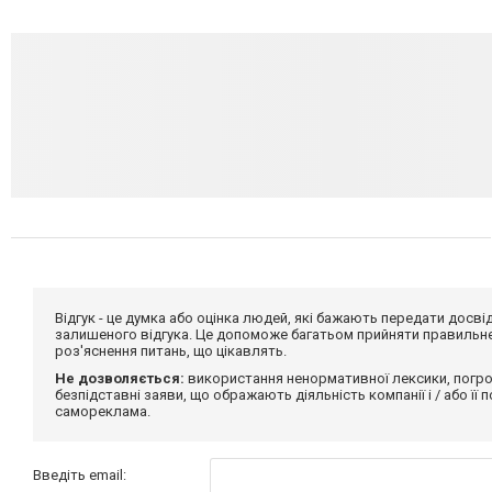
Відгук - це думка або оцінка людей, які бажають передати дос
залишеного відгука. Це допоможе багатьом прийняти правильне 
роз'яснення питань, що цікавлять.
Не дозволяється:
використання ненормативної лексики, погро
безпідставні заяви, що ображають діяльність компанії і / або її
самореклама.
Введіть email: