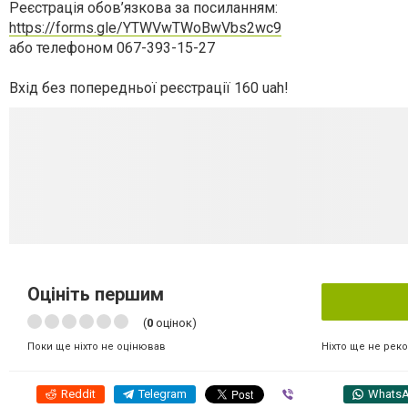
Реєстрація обов’язкова за посиланням:
https://forms.gle/YTWVwTWoBwVbs2wc9
або телефоном 067-393-15-27
Вхід без попередньої реєстрації 160 uah!
Оцініть першим
(
0
оцінок)
Ніхто ще не рек
Поки ще ніхто не оцінював
Reddit
Telegram
Viber
Whats