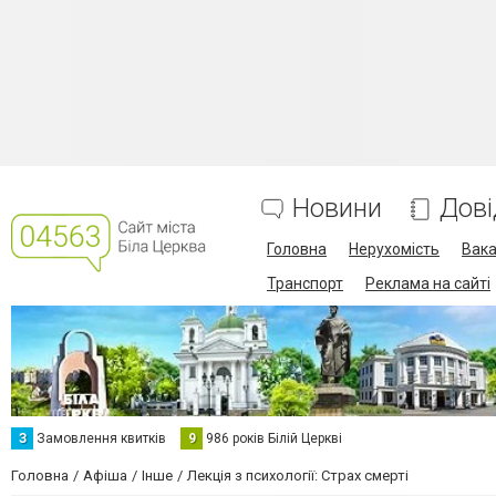
Новини
Дові
Головна
Нерухомість
Вака
Транспорт
Реклама на сайті
З
Замовлення квитків
9
986 років Білій Церкві
Головна
Афіша
Інше
Лекція з психології: Страх смерті