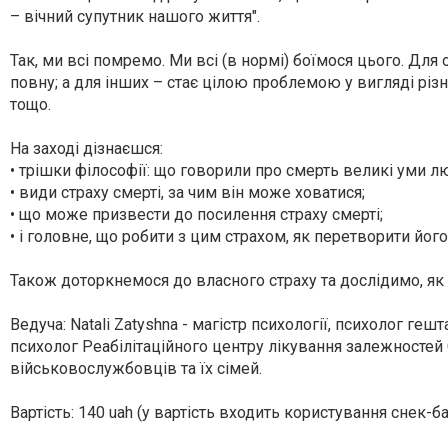
– вічний супутник нашого життя".
Так, ми всі помремо. Ми всі (в нормі) боїмося цього. Дл
повну; а для інших – стає цілою проблемою у вигляді різни
тощо.
На заході дізнаєшся:
• трішки філософії: що говорили про смерть великі уми л
• види страху смерті, за чим він може ховатися;
• що може призвести до посилення страху смерті;
• і головне, що робити з цим страхом, як перетворити його
Також доторкнемося до власного страху та дослідимо, я
Ведуча:
Natali Zatyshna
- магістр психології, психолог геш
психолог Реабілітаційного центру лікування залежностей
військовослужбовців та їх сімей
.
Вартість: 140 uah (у вартість входить користування снек-ба