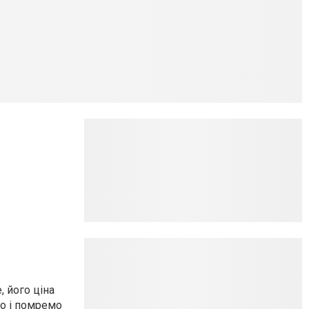
 його ціна
мо і помремо