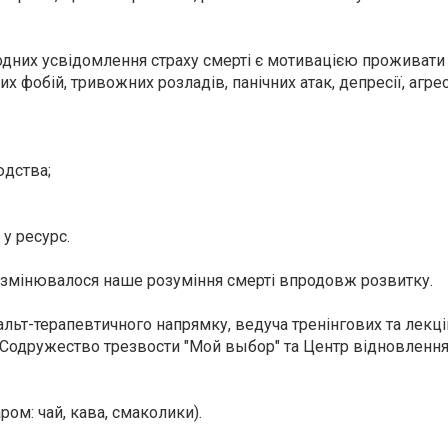
я одних усвідомлення страху смерті є мотивацією проживати
х фобій, тривожних розладів, панічних атак, депресії, агре
юдства;
 у ресурс.
к змінювалося наше розуміння смерті впродовж розвитку.
тальт-терапевтичного напрямку, ведуча тренінгових та лекці
Содружество трезвости "Мой выбор"
та
Центр відновлення 
ром: чай, кава, смаколики).