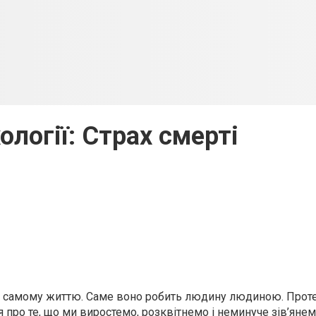
ології: Страх смерті
ий самому життю. Саме воно робить людину людиною. Проте,
ня про те, що ми виростемо, розквітнемо і неминуче зів’яне