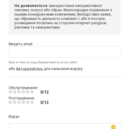
Не дозволяється:
використання ненормативної
лексики, погроз або образ; безпосереднє порівняння з
іншими конкуруючими компаніями; безпідставні заяви,
що ображають діяльність компанії і / або її послуги;
розміщення посилань на сторонні інтернет-ресурси;
реклама та самореклама.
Введіть email:
Ваш e-mail не відображатиметься на сайті
або
Авторизуйтесь
для написання відгуку
Обслуговування
0/12
Розташування
0/12
Відгук: