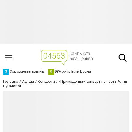
З
Замовлення квитків
9
986 років Білій Церкві
Головна
Афіша
Концерти
«Примадонна» концерт на честь Алли
Пугачової