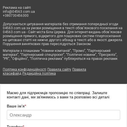
Реклама на сайті
info@04563.com.ua
+380730456300
Допускається цитування матеріалів без отримання попередньої згоди
04563.com.ua за умови розміщення в тексті обов'язкового посилання на
04563.com.ua - Сайт міста Біла Церква. Для інтернет-видань обов'язкове
розміщення прямого, відкритого для пошукових систем гіперпосилання
на цитовані статті не нижче другого абзацу в тексті або в якості джерела.
Порушення виняткових прав переслідується Законом.
Матеріали з плашками "Новини компаній", "Промо", "Партнерський
матеріал", "Партнерський спецпроєкт", "Політичні новини", "Пресреліз",
"PR", "Офіційно", "Політична реклама" публікуються на правах реклами.
Політика конфіденційності
Правила сайту
Правила
класифайд
Редакційна політика
Маємо для підприємців пропозицію по співпраці. Залиште
контакті дані, ми зв'яжемось з вами та розповімо всі деталі
Ваше ім'я
*
Телефон
*