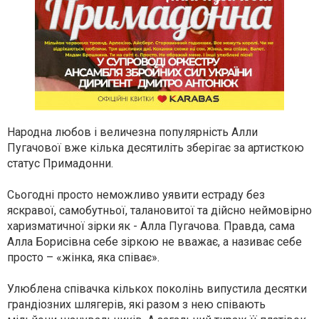
Народна любов і величезна популярність Алли
Пугачової вже кілька десятиліть зберігає за артисткою
статус Примадонни.
Сьогодні просто неможливо уявити естраду без
яскравої, самобутньої, талановитої та дійсно неймовірно
харизматичної зірки як - Алла Пугачова. Правда, сама
Алла Борисівна себе зіркою не вважає, а називає себе
просто – «жінка, яка співає».
Улюблена співачка кількох поколінь випустила десятки
грандіозних шлягерів, які разом з нею співають