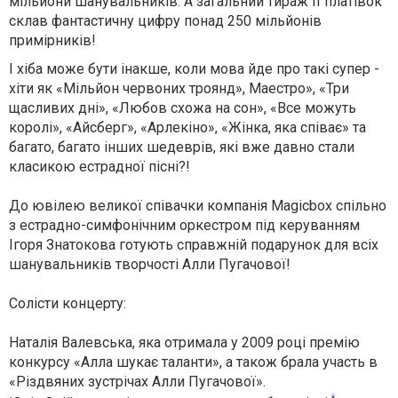
мільйони шанувальників. А загальний тираж її платівок
склав фантастичну цифру понад 250 мільйонів
примірників!
І хіба може бути інакше, коли мова йде про такі супер
-
хіти як «Мільйон червоних троянд», Маестро», «Три
щасливих дні», «Любов схожа на сон», «Все можуть
королі», «Айсберг», «Арлекіно», «Жінка, яка співає» та
багато, багато інших шедеврів, які вже давно стали
класикою естрадної пісні?!
До ювілею великої співачки компанія Magicbox спільно
з естрадно-симфонічним оркестром під керуванням
Ігоря
Знатокова
готують справжній подарунок для всіх
шанувальників творчості Алли Пугачової!
Солісти концерту:
Наталія Валевська, яка отримала у 2009 році премію
конкурсу «Алла шукає таланти», а також брала участь в
«Різдвяних зустрічах Алли Пугачової».