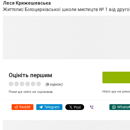
Леся Крижешевська
Життєпис Білоцерківської школи мистецтв № 1 від другої
Оцініть першим
(
0
оцінок)
Ніхто ще не рек
Поки ще ніхто не оцінював
Reddit
Telegram
Viber
Whats