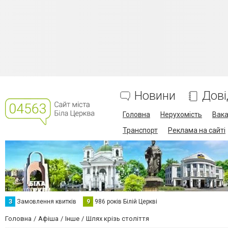
Новини
Дові
Головна
Нерухомість
Вака
Транспорт
Реклама на сайті
З
Замовлення квитків
9
986 років Білій Церкві
Головна
Афіша
Інше
Шлях крізь століття