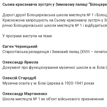
Сьома краєзнавча зустріч у Зимовому палаці “Білоцерк
Дорогі друзі!
Білоцерківська школа мистецтв № 1 і Білоце
Красножона запрошують на Сьому краєзнавчу зустріч у Зи
річчю Білоцерківської школи мистецтв № 1 і відбудеться
У програмі виступи на теми:
Євген Чернецький
Старостівська резиденція і Зимовий палац (XVIII – початок
Олександр Ярмола
Документ про функціонування музичної школи в м. Біла Ц
Олексій Стародуб
Музична освіта у м. Біла Церква в 1920-1941 роках
Олександр Мартиненко
Школа мистецтв № 1 як об’єкт військового призначення