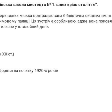
івська школа мистецтв № 1: шлях крізь століття”.
рківська міська централізована бібліотечна система імені
мовому палаці. Ця зустріч є особливою, адже вона присвя
 власне у ювілейний день.
 XX ст.)
ерква на початку 1920-х років