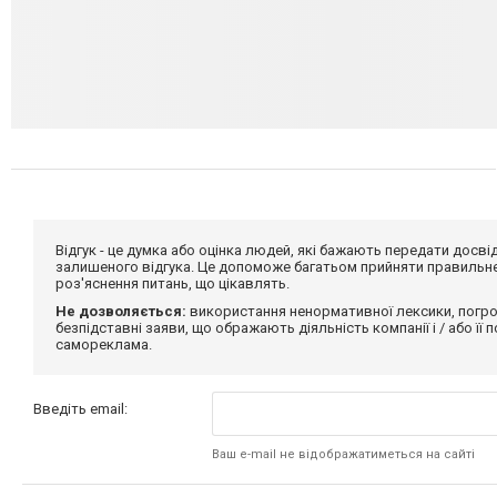
Відгук - це думка або оцінка людей, які бажають передати дос
залишеного відгука. Це допоможе багатьом прийняти правильне 
роз'яснення питань, що цікавлять.
Не дозволяється:
використання ненормативної лексики, погро
безпідставні заяви, що ображають діяльність компанії і / або її
самореклама.
Введіть email:
Ваш e-mail не відображатиметься на сайті