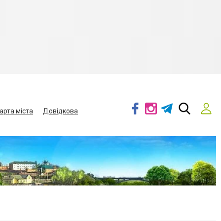
арта міста
Довідкова