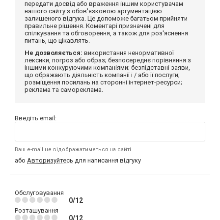
передати досвід або враження іншим користувачам
нашого сайту з обов'язковою аргументацією
залишеного відгука. Це допоможе багатьом прийняти
правильне рішення. Коментарі призначені для
спілкування та обговорення, а також для роз'яснення
питань, що цікавлять.
Не дозволяється:
використання ненормативної
лексики, погроз або образ; безпосереднє порівняння з
іншими конкуруючими компаніями; безпідставні заяви,
що ображають діяльність компанії і / або її послуги;
розміщення посилань на сторонні інтернет-ресурси;
реклама та самореклама.
Введіть email:
Ваш e-mail не відображатиметься на сайті
або
Авторизуйтесь
для написання відгуку
Обслуговування
0/12
Розташування
0/12