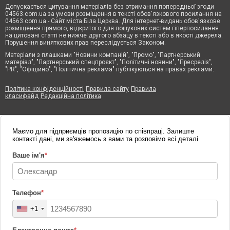
Допускається цитування матеріалів без отримання попередньої згоди
04563.com.ua за умови розміщення в тексті обов'язкового посилання на
04563.com.ua - Сайт міста Біла Церква. Для інтернет-видань обов'язкове
розміщення прямого, відкритого для пошукових систем гіперпосилання
на цитовані статті не нижче другого абзацу в тексті або в якості джерела.
Порушення виняткових прав переслідується Законом.
Матеріали з плашками "Новини компаній", "Промо", "Партнерський
матеріал", "Партнерський спецпроєкт", "Політичні новини", "Пресреліз",
"PR", "Офіційно", "Політична реклама" публікуються на правах реклами.
Політика конфіденційності
Правила сайту
Правила
класифайд
Редакційна політика
Маємо для підприємців пропозицію по співпраці. Залиште
контакті дані, ми зв'яжемось з вами та розповімо всі деталі
Ваше ім'я
*
Телефон
*
+1