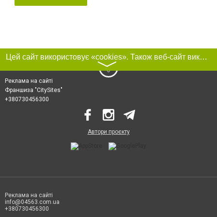
Цей сайт використовує «cookies». Також веб-сайт використовує інтернет-сервіс для збору технічних даних стосовно відвідувачів з метою отримання маркетингової та статистичної інформації. Умови обробки даних відвідувачів сайту див.
〉
Реклама на сайті
Франшиза "CitySites"
+380730456300
Автори проєкту
Реклама на сайті
info@04563.com.ua
+380730456300