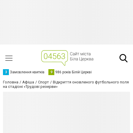
З
Замовлення квитків
9
986 років Білій Церкві
Головна
Афіша
Спорт
Відкриття оновленого футбольного поля
на стадіоні «Трудові резерви»