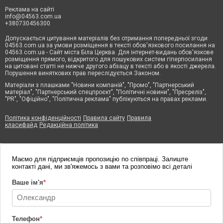
Реклама на сайті
info@04563.com.ua
+380730456300
Допускається цитування матеріалів без отримання попередньої згоди
04563.com.ua за умови розміщення в тексті обов'язкового посилання на
04563.com.ua - Сайт міста Біла Церква. Для інтернет-видань обов'язкове
розміщення прямого, відкритого для пошукових систем гіперпосилання
на цитовані статті не нижче другого абзацу в тексті або в якості джерела.
Порушення виняткових прав переслідується Законом.
Матеріали з плашками "Новини компаній", "Промо", "Партнерський
матеріал", "Партнерський спецпроєкт", "Політичні новини", "Пресреліз",
"PR", "Офіційно", "Політична реклама" публікуються на правах реклами.
Політика конфіденційності
Правила сайту
Правила
класифайд
Редакційна політика
Маємо для підприємців пропозицію по співпраці. Залиште
контакті дані, ми зв'яжемось з вами та розповімо всі деталі
Ваше ім'я
*
Телефон
*