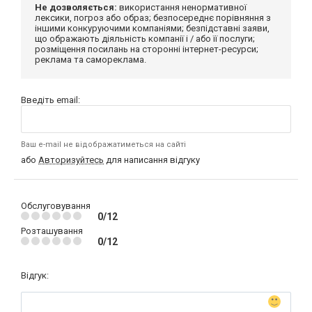
Не дозволяється:
використання ненормативної
лексики, погроз або образ; безпосереднє порівняння з
іншими конкуруючими компаніями; безпідставні заяви,
що ображають діяльність компанії і / або її послуги;
розміщення посилань на сторонні інтернет-ресурси;
реклама та самореклама.
Введіть email:
Ваш e-mail не відображатиметься на сайті
або
Авторизуйтесь
для написання відгуку
Обслуговування
0/12
Розташування
0/12
Відгук: