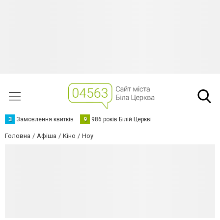
З
Замовлення квитків
9
986 років Білій Церкві
Головна
Афіша
Кіно
Ноу