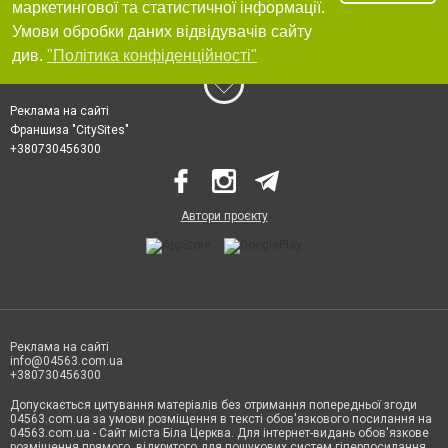
маркетингової та статистичної інформації.
Умови обробки даних відвідувачів сайту
див.
"Політика конфіденційності"
Реклама на сайті
Франшиза "CitySites"
+380730456300
Автори проєкту
Реклама на сайті
info@04563.com.ua
+380730456300
Допускається цитування матеріалів без отримання попередньої згоди
04563.com.ua за умови розміщення в тексті обов'язкового посилання на
04563.com.ua - Сайт міста Біла Церква. Для інтернет-видань обов'язкове
розміщення прямого, відкритого для пошукових систем гіперпосилання