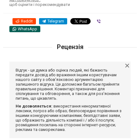
щоб оцінити і порекомендувати
Reddit
Telegram
Viber
WhatsApp
Рецензія
Відгук - це думка або оцінка людей, які бажають
передати досвід або враження іншим користувачам
нашого сайту з обов'язковою аргументацією
залишеного відгука. Це допоможе багатьом прийняти
правильне рішення. Коментарі призначені для
спілкування та обговорення, а також для роз'яснення
питань, що цікавлять.
Не дозволяється:
використання ненормативної
лексики, погроз або образ; безпосереднє порівняння з
іншими конкуруючими компаніями; безпідставні заяви,
що ображають діяльність компанії і / або її послуги;
розміщення посилань на сторонні інтернет-ресурси;
реклама та самореклама.