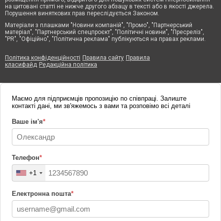
на цитовані статті не нижче другого абзацу в тексті або в якості джерела.
Порушення виняткових прав переслідується Законом.
Матеріали з плашками "Новини компаній", "Промо", "Партнерський
матеріал", "Партнерський спецпроєкт", "Політичні новини", "Пресреліз",
"PR", "Офіційно", "Політична реклама" публікуються на правах реклами.
Політика конфіденційності
Правила сайту
Правила
класифайд
Редакційна політика
Маємо для підприємців пропозицію по співпраці. Залиште
контакті дані, ми зв'яжемось з вами та розповімо всі деталі
Ваше ім'я
*
Телефон
*
+1
Електронна пошта
*