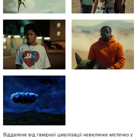
Віддалене від гамірної цивілізації невеличке містечко у