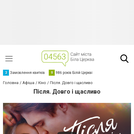
З
Замовлення квитків
9
986 років Білій Церкві
Головна
Афіша
Кіно
Після. Довго і щасливо
Після. Довго і щасливо