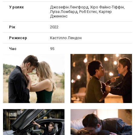
У ролях
Джозефін Ленгфорд, Хіро Файнс-Тіффін,
Луїза Ломбард, Роб Естес, Картер
Дженкінс
Рік
2022
Режисер
Кастілло Лендон
Час
95