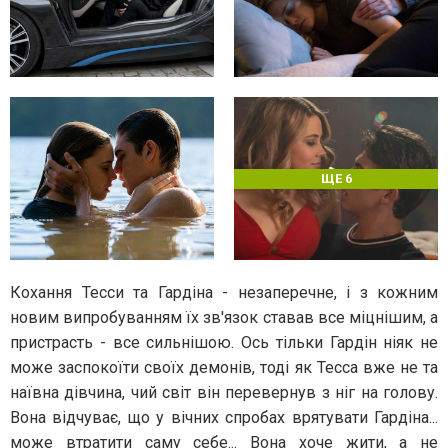
ЩЕ 6
Кохання Тесси та Гардіна - незаперечне, і з кожним
новим випробуванням їх зв'язок ставав все міцнішим, а
пристрасть - все сильнішою. Ось тільки Гардін ніяк не
може заспокоїти своїх демонів, тоді як Тесса вже не та
наївна дівчина, чий світ він перевернув з ніг на голову.
Вона відчуває, що у вічних спробах врятувати Гардіна...
може втратити саму себе... Вона хоче жити, а не