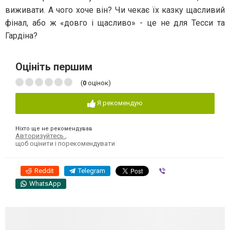
виживати. А чого хоче він? Чи чекає їх казку щасливий
фінал, або ж «довго і щасливо» - це не для Тесси та
Гардіна?
Оцініть першим
(
0
оцінок)
Я рекомендую
Ніхто ще не рекомендував
Авторизуйтесь
,
щоб оцінити і порекомендувати
Reddit
Telegram
Viber
WhatsApp