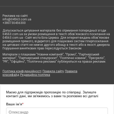
Реклама на сайті
info@04563.com.ua
+380730456300
Допускається цитування матеріалів без отримання попередньої згоди
04563.com.ua за умови розміщення в тексті обов'язкового посилання на
04563.com.ua - Сайт міста Біла Церква. Для інтернет-видань обов'язкове
розміщення прямого, відкритого для пошукових систем гіперпосилання
на цитовані статті не нижче другого абзацу в тексті або в якості джерела.
Порушення виняткових прав переслідується Законом.
Матеріали з плашками "Новини компаній", "Промо", "Партнерський
матеріал", "Партнерський спецпроєкт", "Політичні новини", "Пресреліз",
"PR", "Офіційно", "Політична реклама" публікуються на правах реклами.
Політика конфіденційності
Правила сайту
Правила
класифайд
Редакційна політика
Маємо для підприємців пропозицію по співпраці. Залиште
контакті дані, ми зв'яжемось з вами та розповімо всі деталі
Ваше ім'я
*