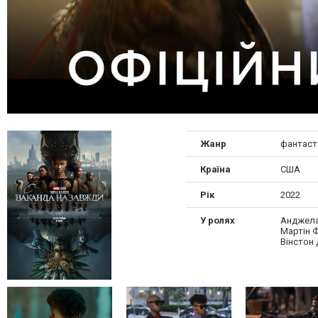
Жанр
фантаст
Країна
США
Рік
2022
У ролях
Анджела 
Мартін Ф
Вінстон