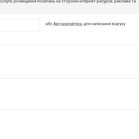
 послуги; розміщення посилань на сторонні інтернет-ресурси; реклама та
або
Авторизуйтесь
для написання відгуку