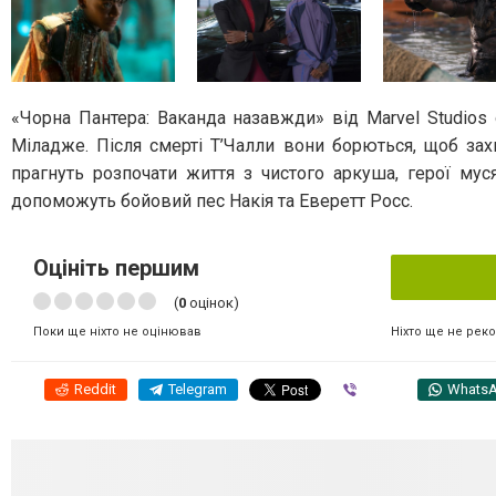
«Чорна Пантера: Ваканда назавжди» від Marvel Studios 
Міладже. Після смерті Т’Чалли вони борються, щоб за
прагнуть розпочати життя з чистого аркуша, герої мус
допоможуть бойовий пес Накія та Еверетт Росс.
Оцініть першим
(
0
оцінок)
Ніхто ще не рек
Поки ще ніхто не оцінював
Reddit
Telegram
Viber
Whats