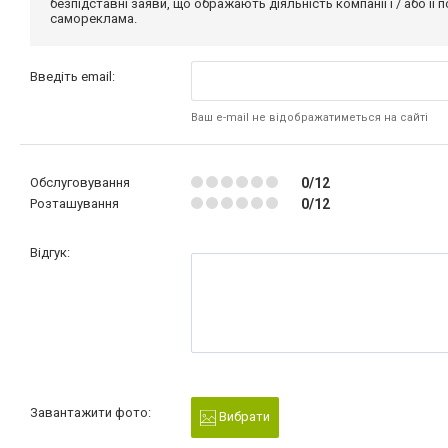
безпідставні заяви, що ображають діяльність компанії і / або її
самореклама.
Введіть email:
Ваш e-mail не відображатиметься на сайті
Обслуговування
0/12
Розташування
0/12
Відгук:
Завантажити фото:
Вибрати