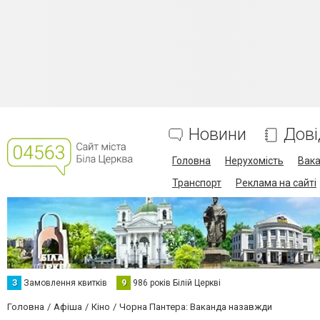
Новини
Дові
Головна
Нерухомість
Вака
Транспорт
Реклама на сайті
З
Замовлення квитків
9
986 років Білій Церкві
Головна
Афіша
Кіно
Чорна Пантера: Ваканда назавжди