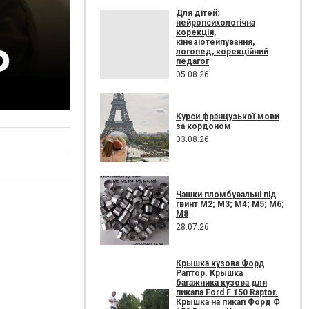
Для дітей:
нейропсихологічна
корекція,
кінезіотейпування,
логопед, корекційний
педагог
05.08.26
Курси французької мови
за кордоном
03.08.26
Чашки пломбувальні під
гвинт М2; М3; М4; М5; М6;
М8
28.07.26
Крышка кузова Форд
Раптор. Крышка
багажника кузова для
пикапа Ford F 150 Raptor.
Крышка на пикап Форд Ф