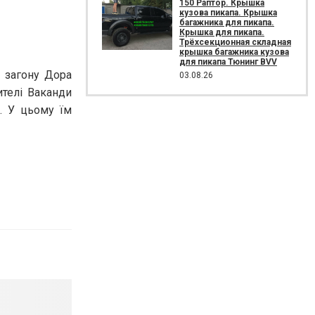
150 Раптор. Крышка
кузова пикапа. Крышка
багажника для пикапа.
Крышка для пикапа.
Трёхсекционная складная
крышка багажника кузова
для пикапа Тюнинг BVV
і загону Дора
03.08.26
ителі Ваканди
а. У цьому їм