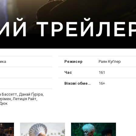
ика
Режисер
Раян Куґлер
Час
161
Вікові обмеження
16+
Бассетт, Данай Ґуріра,
рімен, Летиція Райт,
 Дюк