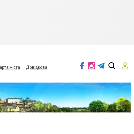
арта міста
Довідкова