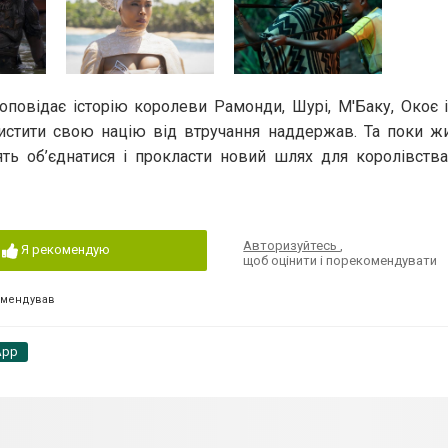
оповідає історію королеви Рамонди, Шурі, М'Баку, Окоє 
хистити свою націю від втручання наддержав. Та поки ж
ять об’єднатися і прокласти новий шлях для королівств
Авторизуйтесь
,
Я рекомендую
щоб оцінити і порекомендувати
омендував
App