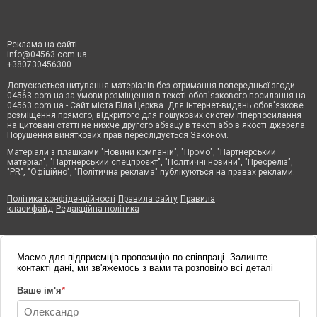
Реклама на сайті
info@04563.com.ua
+380730456300
Допускається цитування матеріалів без отримання попередньої згоди
04563.com.ua за умови розміщення в тексті обов'язкового посилання на
04563.com.ua - Сайт міста Біла Церква. Для інтернет-видань обов'язкове
розміщення прямого, відкритого для пошукових систем гіперпосилання
на цитовані статті не нижче другого абзацу в тексті або в якості джерела.
Порушення виняткових прав переслідується Законом.
Матеріали з плашками "Новини компаній", "Промо", "Партнерський
матеріал", "Партнерський спецпроєкт", "Політичні новини", "Пресреліз",
"PR", "Офіційно", "Політична реклама" публікуються на правах реклами.
Політика конфіденційності
Правила сайту
Правила
класифайд
Редакційна політика
Маємо для підприємців пропозицію по співпраці. Залиште
контакті дані, ми зв'яжемось з вами та розповімо всі деталі
Ваше ім'я
*