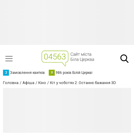
З
Замовлення квитків
9
986 років Білій Церкві
Головна
Афіша
Кіно
Кіт у чоботях 2: Останнє бажання 3D