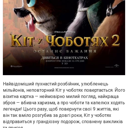
Найвідоміший пухнастий розбійник, улюбленець
мільйонів, неповторний Кіт у чоботях повертається. Його
візитна картка — неймовірно милий погляд, найкраща
зброя — вбивча харизма, а про чоботи та капелюх ходять
легенди! Цього разу, щоб повернути свої 9 життів, які
він так вміло розгубив за довгі роки, Кіт у чоботях
відправиться у грандіозну подорож, сповнену викликів
та пригод.