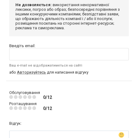
Не дозволяється:
використання ненормативної
лексики, погроз або образ; безпосереднє порівняння з
іншими конкуруючими компаніями; безпідставні заяви,
що ображають діяльність компанії і / або її послуги;
розміщення посилань на сторонні інтернет-ресурси;
реклама та самореклама.
Введіть email:
Ваш e-mail не відображатиметься на сайті
або
Авторизуйтесь
для написання відгуку
Обслуговування
0/12
Розташування
0/12
Відгук: