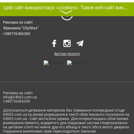
Цей сайт використовує «cookies». Також веб-сайт використовує інтернет-сервіс для збору технічних даних стосовно відвідувачів з метою отримання маркетингової та статистичної інформації. Умови обробки даних відвідувачів сайту див.
〉
Реклама на сайті
Франшиза "CitySites"
+380730456300
Автори проєкту
Реклама на сайті
info@04563.com.ua
+380730456300
Допускається цитування матеріалів без отримання попередньої згоди
04563.com.ua за умови розміщення в тексті обов'язкового посилання на
04563.com.ua - Сайт міста Біла Церква. Для інтернет-видань обов'язкове
розміщення прямого, відкритого для пошукових систем гіперпосилання
на цитовані статті не нижче другого абзацу в тексті або в якості джерела.
Порушення виняткових прав переслідується Законом.