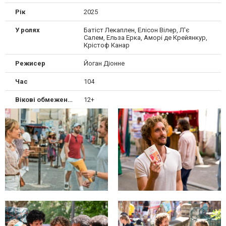
Рік
2025
У ролях
Батіст Лекаплен, Елісон Вілер, Л'є
Салем, Ельза Ерка, Аморі де Крейянкур,
Крістоф Канар
Режисер
Йоган Діонне
Час
104
Вікові обмеження
12+