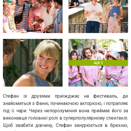
ЩЕ 1
Стефан із друзями приїжджає на фестиваль, де
знайомиться з Фанні, починаючою акторкою, і потрапляє
під її чари. Через непорозуміння вона приймає його за
виконавця головної ролі в суперпопулярному спектаклі.
Щоб звабити дівчину, Стефан занурюється в брехню,