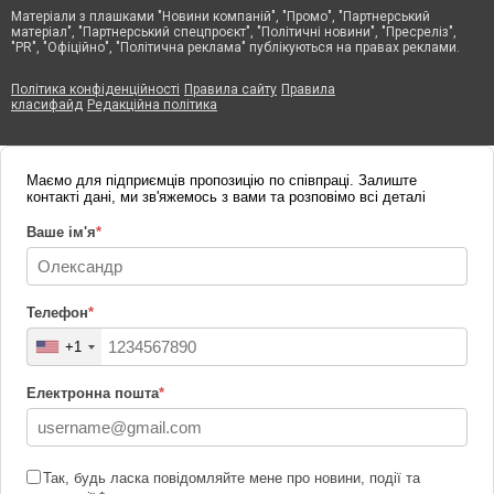
Матеріали з плашками "Новини компаній", "Промо", "Партнерський
матеріал", "Партнерський спецпроєкт", "Політичні новини", "Пресреліз",
"PR", "Офіційно", "Політична реклама" публікуються на правах реклами.
Політика конфіденційності
Правила сайту
Правила
класифайд
Редакційна політика
Маємо для підприємців пропозицію по співпраці. Залиште
контакті дані, ми зв'яжемось з вами та розповімо всі деталі
Ваше ім'я
*
Телефон
*
+1
Електронна пошта
*
Так, будь ласка повідомляйте мене про новини, події та