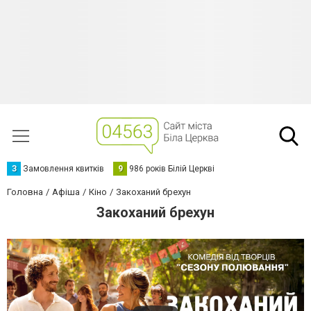
З
Замовлення квитків
9
986 років Білій Церкві
Головна
Афіша
Кіно
Закоханий брехун
Закоханий брехун