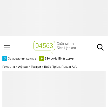
З
Замовлення квитків
9
986 років Білій Церкві
Головна
Афіша
Театри
Баба Пріся. Павла Ар̓є