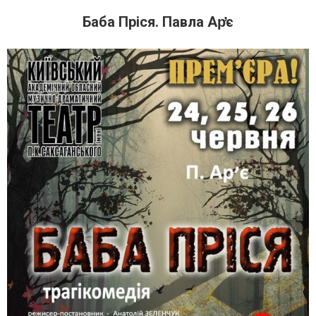
Баба Пріся. Павла Ар̓є