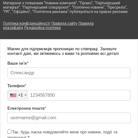
Матеріали з плашками "Новини компаній", "Промо", "Партнерський
матеріал", "Партнерський спецпроєкт", "Політичні новини", "Пресреліз",
"PR", "Офіційно", "Політична реклама" публікуються на правах реклами.
Політика конфіденційності
Правила сайту
Правила
класифайд
Редакційна політика
Маємо для підприємців пропозицію по співпраці. Залиште
контакті дані, ми зв'яжемось з вами та розповімо всі деталі
Ваше ім'я
*
Телефон
*
+1
Електронна пошта
*
Так, будь ласка повідомляйте мене про новини, події та
пропозиції
*