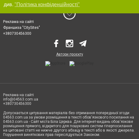
див.
"Політика конфіденційності"
Реклама на сайті
Франшиза "CitySites"
+380730456300
Автори проєкту
Реклама на сайті
info@04563.com.ua
+380730456300
Допускається цитування матеріалів без отримання попередньої згоди
04563.com.ua за умови розміщення в тексті обов'язкового посилання на
04563.com.ua - Сайт міста Біла Церква. Для інтернет-видань обов'язкове
розміщення прямого, відкритого для пошукових систем гіперпосилання
на цитовані статті не нижче другого абзацу в тексті або в якості джерела.
Порушення виняткових прав переслідується Законом.