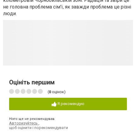
кілометровій Чорнобильській зоні. Радіація та звіри це
не головна проблема сім'ї, як завжди проблема це різні
люди.
Оцініть першим
(
0
оцінок)
Я рекомендую
Ніхто ще не рекомендував
Авторизуйтесь
,
щоб оцінити і порекомендувати