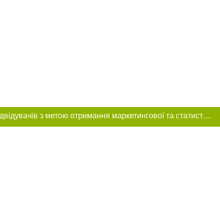
Цей сайт використовує «cookies». Також веб-сайт використовує інтернет-сервіс для збору технічних даних стосовно відвідувачів з метою отримання маркетингової та статистичної інформації. Умови обробки даних відвідувачів сайту див.