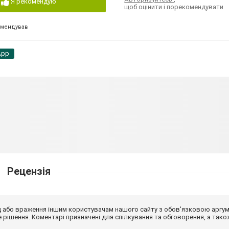
Я рекомендую
щоб оцінити і порекомендувати
омендував
App
Рецензія
від або враження іншим користувачам нашого сайту з обов'язковою аргу
рішення. Коментарі призначені для спілкування та обговорення, а тако