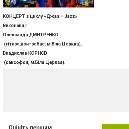
КОНЦЕРТ
з
циклу
«
Джаз
+ Jazz»
Виконавці
:
Олександр
ДМИТРЕНКО
(
гітара
,
контрабас
; м.Біла
Церква
),
Владислав
КОРНЄВ
(
саксофон
, м.Біла
Церква
).
Оцініть першим