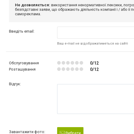
Не дозволяється:
використання ненормативної лексики, погро
безпідставні заяви, що ображають діяльність компанії і / або її
самореклама.
Введіть email:
Ваш e-mail не відображатиметься на сайті
Обслуговування
0/12
Розташування
0/12
Відгук:
Завантажити фото:
Вибрати