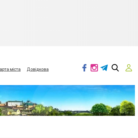
арта міста
Довідкова