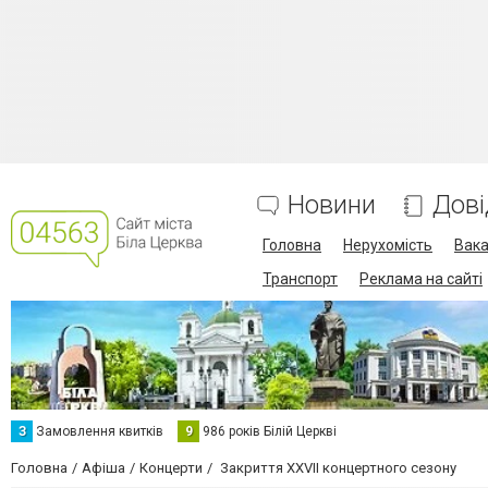
Новини
Дові
Головна
Нерухомість
Вака
Транспорт
Реклама на сайті
З
Замовлення квитків
9
986 років Білій Церкві
Головна
Афіша
Концерти
Закриття XXVII концертного сезону