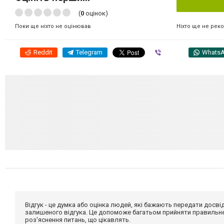
(
0
оцінок)
Ніхто ще не рек
Поки ще ніхто не оцінював
Reddit
Telegram
Viber
Whats
Відгук - це думка або оцінка людей, які бажають передати дос
залишеного відгука. Це допоможе багатьом прийняти правильне 
роз'яснення питань, що цікавлять.