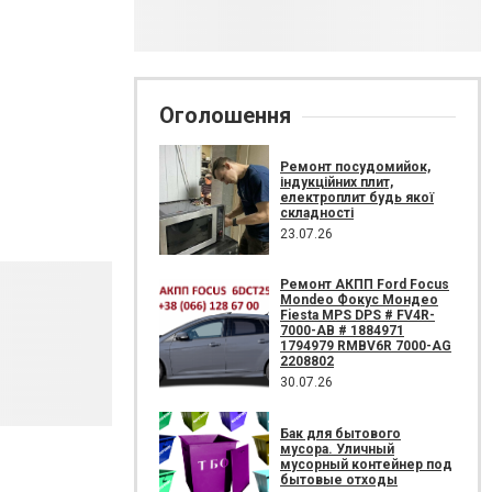
Оголошення
Ремонт посудомийок,
індукційних плит,
електроплит будь якої
складності
23.07.26
Ремонт АКПП Ford Focus
Mondeo Фокус Мондео
Fiesta MPS DPS # FV4R-
7000-AB # 1884971
1794979 RMBV6R 7000-AG
2208802
30.07.26
Бак для бытового
мусора. Уличный
мусорный контейнер под
бытовые отходы