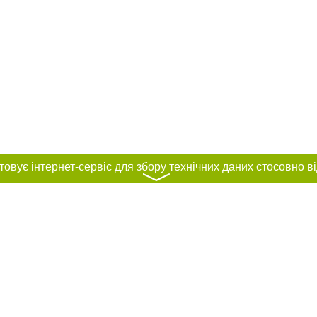
〉
нас :