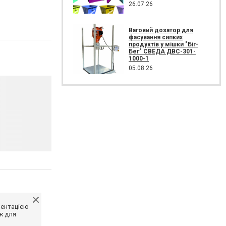
26.07.26
Ваговий дозатор для
фасування сипких
продуктів у мішки "Біг-
Бег" СВЕДА ДВС-301-
1000-1
05.08.26
ментацією
ж для