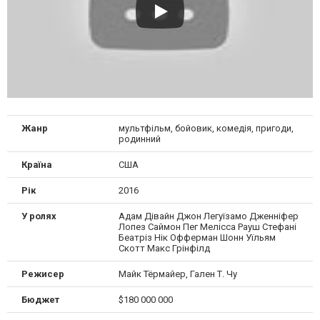
Жанр
мультфільм, бойовик, комедія, пригоди,
родинний
Країна
США
Рік
2016
У ролях
Адам Дівайн Джон Легуїзамо Дженніфер
Лопез Саймон Пег Мелісса Рауш Стефані
Беатріз Нік Офферман Шонн Уїльям
Скотт Макс Грінфілд
Режисер
Майк Тёрмайер, Гален Т. Чу
Бюджет
$180 000 000