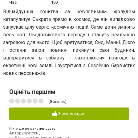
Час
100
Відчайдушна гонитва за невловимим жолудем
катапультує Ськрата прямо в космос, де він випадково
запускає цілу серію космічних подій. Саме вони змінять
весь світ Льодовикового періоду і стануть реальною
загрозою для нього. Щоб врятуватися, Сид, Менні, Дієго
і останні звіри повинні покинути свої будинки,
відправитися в забавну і захоплюючу пригоду в
екзотичні нові землі і зустрітися з безліччю барвистих
нових персонажів.
Оцініть першим
(
0
оцінок)
Я рекомендую
Ніхто ще не рекомендував
Авторизуйтесь
,
щоб оцінити і порекомендувати