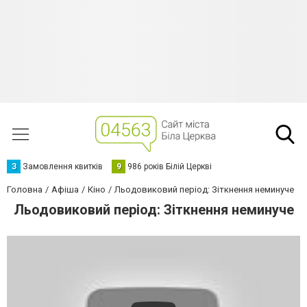
З
Замовлення квитків
9
986 років Білій Церкві
Головна
Афіша
Кіно
Льодовиковий період: Зіткнення неминуче
Льодовиковий період: Зіткнення неминуче