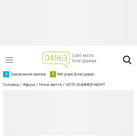
З
Замовлення квитків
9
986 років Білій Церкві
Головна
Афіша
Нічне життя
HOTE SUMMER NIGHT