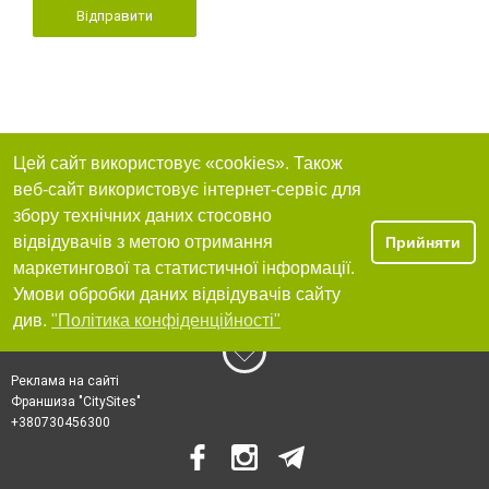
Відправити
Цей сайт використовує «cookies». Також
веб-сайт використовує інтернет-сервіс для
збору технічних даних стосовно
відвідувачів з метою отримання
Прийняти
маркетингової та статистичної інформації.
Умови обробки даних відвідувачів сайту
див.
"Політика конфіденційності"
Реклама на сайті
Франшиза "CitySites"
+380730456300