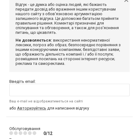
Відгук - це думка або оцінка людей, які бажають
передати досвід або враження іншим користувачам
нашого сайту з обов'язковою аргументацією
залишеного відгука. Це допоможе багатьом прийняти
правильне рішення. Коментарі призначені для
спілкування та обговорення, а також для роз'яснення
питань, що цікавлять.
Не дозволяється:
використання ненормативної
лексики, погроз або образ; безпосереднє порівняння з
іншими конкуруючими компаніями; безпідставні заяви,
що ображають діяльність компанії і / або її послуги;
розміщення посилань на сторонні інтернет-ресурси;
реклама та самореклама.
Введіть email:
Ваш e-mail не відображатиметься на сайті
або
Авторизуйтесь
для написання відгуку
Обслуговування
0/12