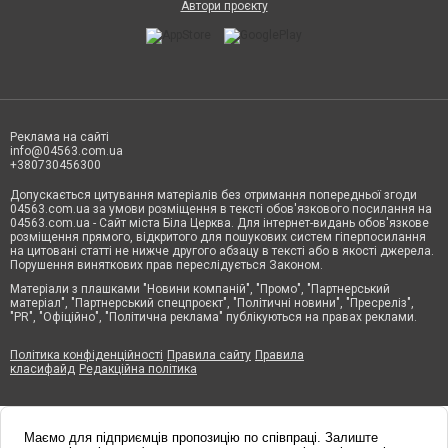
Автори проєкту
Реклама на сайті
info@04563.com.ua
+380730456300
Допускається цитування матеріалів без отримання попередньої згоди
04563.com.ua за умови розміщення в тексті обов'язкового посилання на
04563.com.ua - Сайт міста Біла Церква. Для інтернет-видань обов'язкове
розміщення прямого, відкритого для пошукових систем гіперпосилання
на цитовані статті не нижче другого абзацу в тексті або в якості джерела.
Порушення виняткових прав переслідується Законом.
Матеріали з плашками "Новини компаній", "Промо", "Партнерський
матеріал", "Партнерський спецпроєкт", "Політичні новини", "Пресреліз",
"PR", "Офіційно", "Політична реклама" публікуються на правах реклами.
Політика конфіденційності
Правила сайту
Правила
класифайд
Редакційна політика
Маємо для підприємців пропозицію по співпраці. Залиште