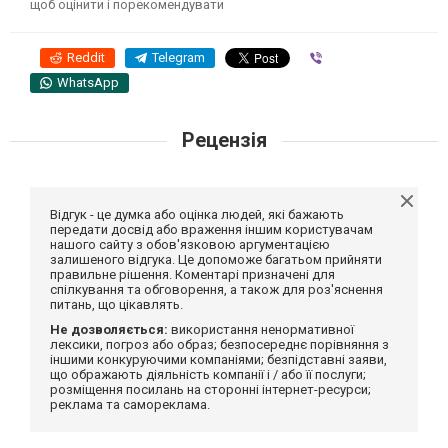
щоб оцінити і порекомендувати
Reddit
Telegram
Viber
WhatsApp
Рецензія
Відгук - це думка або оцінка людей, які бажають
передати досвід або враження іншим користувачам
нашого сайту з обов'язковою аргументацією
залишеного відгука. Це допоможе багатьом прийняти
правильне рішення. Коментарі призначені для
спілкування та обговорення, а також для роз'яснення
питань, що цікавлять.
Не дозволяється:
використання ненормативної
лексики, погроз або образ; безпосереднє порівняння з
іншими конкуруючими компаніями; безпідставні заяви,
що ображають діяльність компанії і / або її послуги;
розміщення посилань на сторонні інтернет-ресурси;
реклама та самореклама.