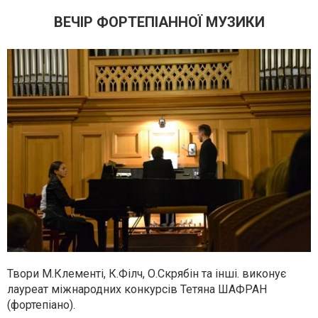
ВЕЧІР ФОРТЕПІАННОЇ МУЗИКИ
Твори М.Клементі, К.Філч, О.Скрябін
та
інші
. виконує
лауреат
міжнародних
конкурсів
Тетяна
ШАФРАН
(
фортепіано
).