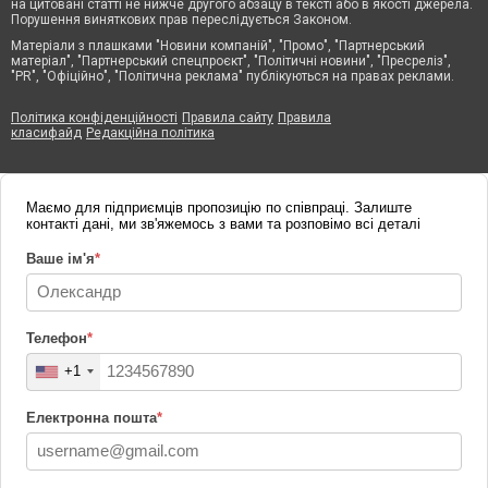
на цитовані статті не нижче другого абзацу в тексті або в якості джерела.
Порушення виняткових прав переслідується Законом.
Матеріали з плашками "Новини компаній", "Промо", "Партнерський
матеріал", "Партнерський спецпроєкт", "Політичні новини", "Пресреліз",
"PR", "Офіційно", "Політична реклама" публікуються на правах реклами.
Політика конфіденційності
Правила сайту
Правила
класифайд
Редакційна політика
Маємо для підприємців пропозицію по співпраці. Залиште
контакті дані, ми зв'яжемось з вами та розповімо всі деталі
Ваше ім'я
*
Телефон
*
+1
Електронна пошта
*