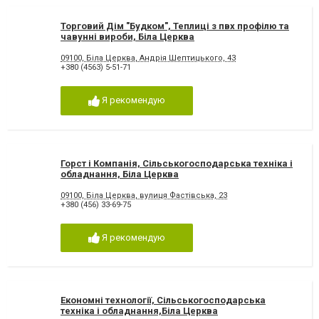
Торговий Дім "Будком", Теплиці з пвх профілю та
чавунні вироби, Біла Церква
09100, Біла Церква, Андрія Шептицького, 43
+380 (4563) 5-51-71
Я рекомендую
Горст і Компанія, Сільськогосподарська техніка і
обладнання, Біла Церква
09100, Біла Церква, вулиця Фастівська, 23
+380 (456) 33-69-75
Я рекомендую
Економні технології, Сільськогосподарська
техніка і обладнання,Біла Церква