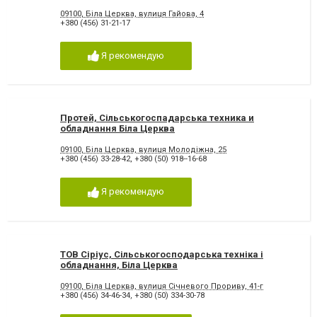
09100, Біла Церква, вулиця Гайова, 4
+380 (456) 31-21-17
Я рекомендую
Протей, Сільськогоспадарська техника и
обладнання Біла Церква
09100, Біла Церква, вулиця Молодіжна, 25
+380 (456) 33-28-42
,
+380 (50) 918--16-68
Я рекомендую
ТОВ Сіріус, Сільськогосподарська техніка і
обладнання, Біла Церква
09100, Біла Церква, вулиця Січневого Прориву, 41-г
+380 (456) 34-46-34
,
+380 (50) 334-30-78