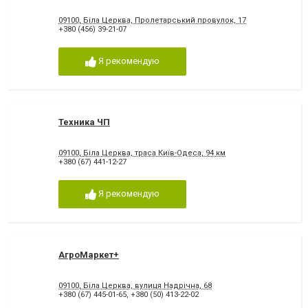
09100, Біла Церква, Пролетарський провулок, 17
+380 (456) 39-21-07
Я рекомендую
Техника ЧП
09100, Біла Церква, траса Київ-Одеса, 94 км
+380 (67) 441-12-27
Я рекомендую
АгроМаркет+
09100, Біла Церква, вулиця Надрічна, 68
+380 (67) 445-01-65
,
+380 (50) 413-22-02