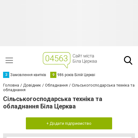
З
Замовлення квитків
9
986 років Білій Церкві
Головна
Довідник
Обладнання
Сільськогосподарська техніка та
обладнання
Сільськогосподарська техніка та
обладнання Біла Церква
+ Додати підприємство