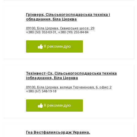
Грінверк, Сільськогосподарська техніка і
обладнання, Біла Церква
09100, Біла Церква, Сквирське шосе, 29
+380 (50) 353-03-31
,
+380 (99) 255-84-84
Я рекомендую
Техінвест-Сх, Сільськогосподарська техніка
іобладнання, Біла Церква
09100, Біла Церква, вулиця Турчанінова, 6, офис 2
+380 (67) 548-19-18
Я рекомендую
Геа Вестфалиясьордж Украина,