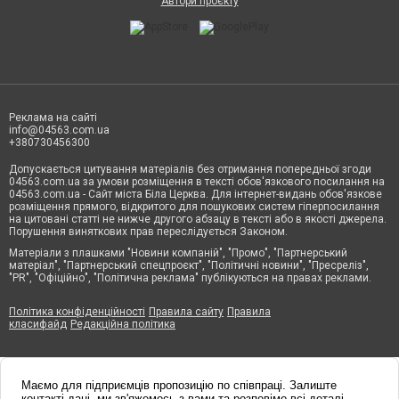
Автори проєкту
Реклама на сайті
info@04563.com.ua
+380730456300
Допускається цитування матеріалів без отримання попередньої згоди
04563.com.ua за умови розміщення в тексті обов'язкового посилання на
04563.com.ua - Сайт міста Біла Церква. Для інтернет-видань обов'язкове
розміщення прямого, відкритого для пошукових систем гіперпосилання
на цитовані статті не нижче другого абзацу в тексті або в якості джерела.
Порушення виняткових прав переслідується Законом.
Матеріали з плашками "Новини компаній", "Промо", "Партнерський
матеріал", "Партнерський спецпроєкт", "Політичні новини", "Пресреліз",
"PR", "Офіційно", "Політична реклама" публікуються на правах реклами.
Політика конфіденційності
Правила сайту
Правила
класифайд
Редакційна політика
Маємо для підприємців пропозицію по співпраці. Залиште
контакті дані, ми зв'яжемось з вами та розповімо всі деталі